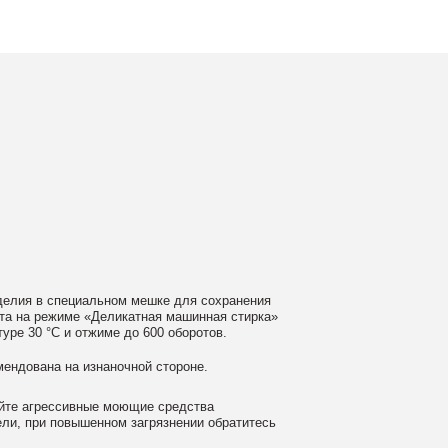
ном мешке для сохранения
еликатная машинная стирка»
ме до 600 оборотов.
аночной стороне.
 моющие средства
ном загрязнении обратитесь
ать сушильную машину.
гайте глажки по принту, при
выверните изделие принтом внутрь.