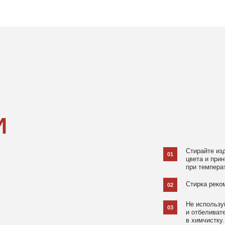
Стирайте изделия в специаль
01
цвета и принта на режиме «Д
при температуре 30 °C и отжи
Стирка рекомендована на изн
02
Не используйте агрессивные
03
и отбеливатели, при повышен
в химчистку.
Не рекомендуется использов
04
При использовании утюга избе
05
использовании отпаривателя 