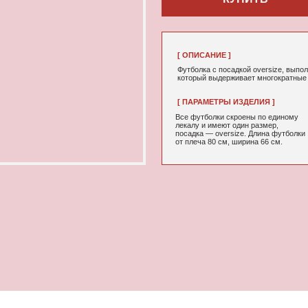
[ ОПИСАНИЕ ]
Футболка с посадкой oversize, выполненная из качествен
который выдерживает многократные стирки и не выцветае
[ ПАРАМЕТРЫ ИЗДЕЛИЯ ]
[ СОСТАВ ]
Все футболки скроены по единому
95% хлопок, 5
лекалу и имеют один размер,
посадка — oversize. Длина футболки
от плеча 80 см, ширина 66 см.