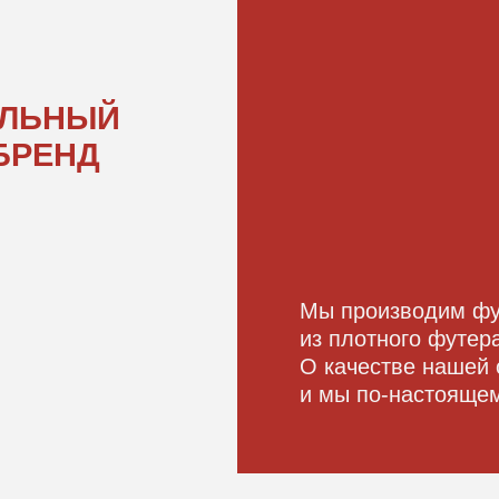
НД
Мы производим футболки и л
из плотного футера с принтам
О качестве нашей одежды ход
и мы по-настоящему этим гор
ОДЕЖДА