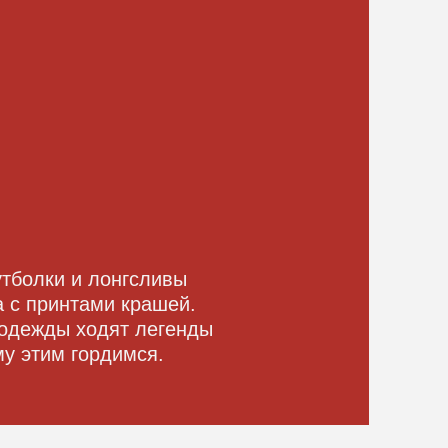
онгсливы
и крашей.
ят легенды
димся.