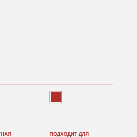
ПОДХОДИТ ДЛЯ
ЛЮБОГО ПОВОДА
Каждая девушка выглядит
на все 100 и на вечеринке,
и в повседневной жизни