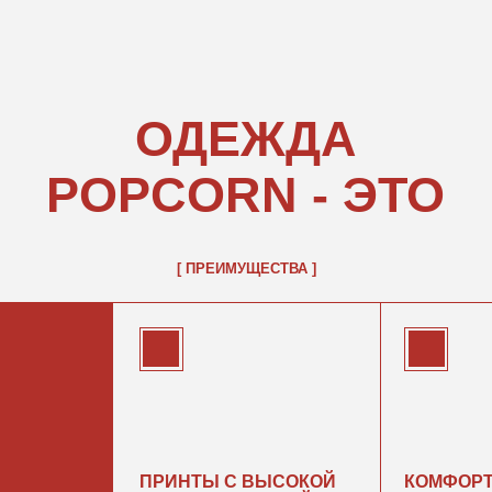
POPCORN - ЭТО
[ ПРЕИМУЩЕСТВА ]
ПРИНТЫ С ВЫСОКОЙ
КОМФОРТНАЯ
И
ЦВЕТОПЕРЕДАЧЕЙ
НОСКА
рки
Не выцветают
Наши товары созданы
и не трескаются
для комфортной носки
в любой сезон и погоду
ХОЧУ ФУТБОЛКУ