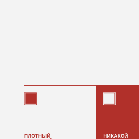
ПЛОТНЫЙ
НИКАКОЙ
И НЕЖНЫЙ ФУТЕР
ДЕФОРМАЦИИ ТКАН
Состав: 95% хлопка
Даже после 20-ой сти
+ 5% полиэстера
- мы проверяли!