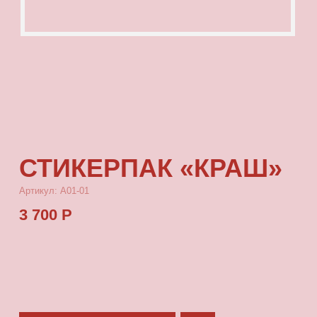
СТИКЕРПАК «КРАШ»
Артикул: А01-01
3 700 Р
КУПИТЬ
[ ОПИСАНИЕ ]
Ммммм…стильный стикерпак с нашими
любимыми крашами и логотипом бренда.
В наборе 7 стикеров из эпоксидной смолы.
Классная идея, чтобы украсить свой
телефон, ноутбук или ежедневник!
[ ПАРАМЕТРЫ ]
Стикеры не выцветают, устойчивы к перепадам
температуры и не царапаются.
[ СОСТАВ ]
Эпоксидная смола