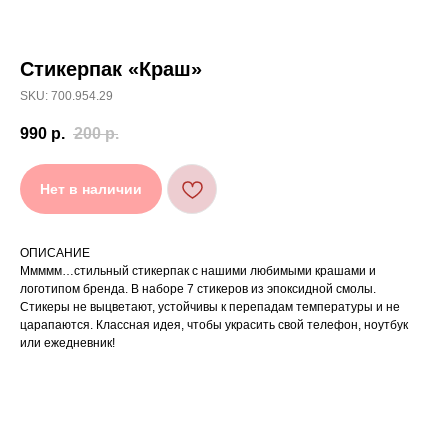
ПОСМОТРЕТЬ
Стикерпак «Краш»
SKU: 700.954.29
990
р.
200
р.
Нет в наличии
СЕРТИФИКАТ
СЕРТИФИКАТ
НА ЛЮБУЮ СУММУ
НА ЛЮБУЮ СУММУ
ОПИСАНИЕ
ОБРАТНО В КАТАЛОГ
Ммммм…стильный стикерпак с нашими любимыми крашами и
логотипом бренда. В наборе 7 стикеров из эпоксидной смолы.
Стикеры не выцветают, устойчивы к перепадам температуры и не
царапаются. Классная идея, чтобы украсить свой телефон, ноутбук
или ежедневник!
ПОКУПАТЕЛЯМ
ИНФОРМАЦИЯ
Правовые документы
О нас
Подарочные