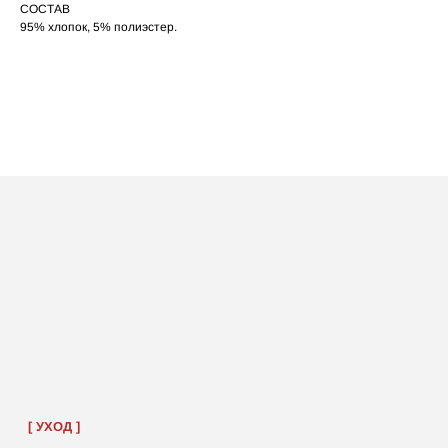
СОСТАВ
95% хлопок, 5% полиэстер.
ПОСАДКА ФУТБОЛКИ
И ЛОНГСЛИВОВ НА ДЕВУШКАХ
РАЗНОГО РОСТА
‭←
→
[ ФОТО ]