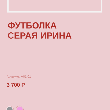
Артикул: А01-01
3 700 Р
КУПИТЬ
[ ОПИСАНИЕ ]
Футболка с посадкой oversize, выполненная
из качественного футера с принтом, который
выдерживает многократные стирки
и не выцветает от воздействия солнца.
[ ПАРАМЕТРЫ ИЗДЕЛИЯ ]
Все футболки скроены по единому лекалу
и имеют один размер, посадка — oversize.
Длина футболки от плеча 80 см, ширина 66 см.
[ СОСТАВ ]