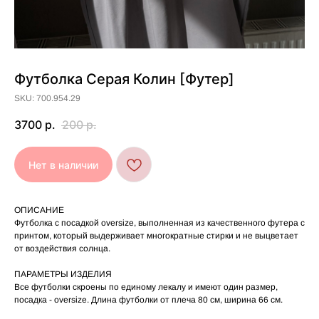
Футболка Серая Колин [Футер]
[ УХОД ]
SKU: 700.954.29
РЕКОМЕНДАЦИИ
3700
р.
200
р.
ПО УХОДУ
Нет в наличии
Стирайте изделия в специальном мешке для
01
сохранения цвета и принта на режиме
«Деликатная машинная стирка» при
температуре 30 °C и отжиме до 600 оборотов.
ОПИСАНИЕ
Стирка рекомендована на изнаночной стороне.
02
Футболка с посадкой oversize, выполненная из качественного футера с
принтом, который выдерживает многократные стирки и не выцветает
Не используйте агрессивные моющие средства
03
и отбеливатели, при повышенном загрязнении
от воздействия солнца.
обратитесь в химчистку.
Не рекомендуется использовать
04
ПАРАМЕТРЫ ИЗДЕЛИЯ
сушильную машину.
Все футболки скроены по единому лекалу и имеют один размер,
При использовании утюга избегайте глажки
05
по принту, при использовании отпаривателя
посадка - oversize. Длина футболки от плеча 80 см, ширина 66 см.
выверните изделие принтом внутрь.