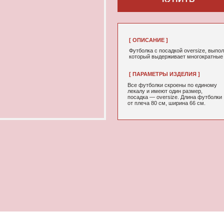
[ ОПИСАНИЕ ]
Футболка с посадкой oversize, выполненная из качествен
который выдерживает многократные стирки и не выцветае
[ ПАРАМЕТРЫ ИЗДЕЛИЯ ]
[ СОСТАВ ]
Все футболки скроены по единому
95% хлопок, 5
лекалу и имеют один размер,
посадка — oversize. Длина футболки
от плеча 80 см, ширина 66 см.