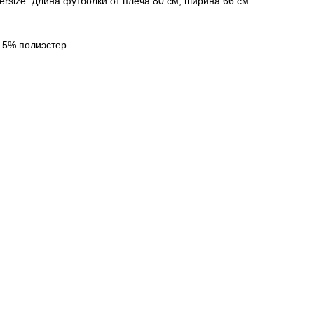
versize. Длина футболки от плеча 80 см, ширина 66 см.
 5% полиэстер.