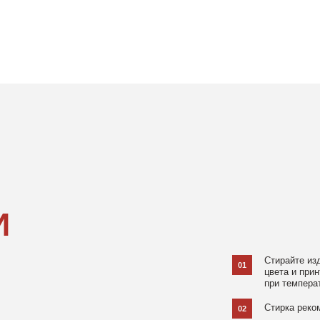
Стирайте изделия в специаль
01
цвета и принта на режиме «Д
при температуре 30 °C и отжи
Стирка рекомендована на изн
02
Не используйте агрессивные
03
и отбеливатели, при повышен
в химчистку.
Не рекомендуется использов
04
При использовании утюга избе
05
использовании отпаривателя 