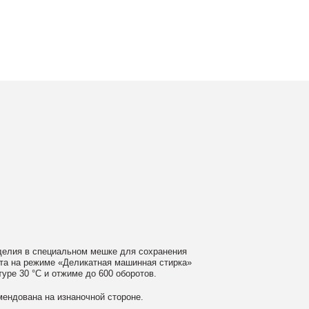
ном мешке для сохранения
еликатная машинная стирка»
ме до 600 оборотов.
аночной стороне.
 моющие средства
ном загрязнении обратитесь
ать сушильную машину.
гайте глажки по принту, при
выверните изделие принтом внутрь.