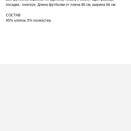
по принту, при использовании отпаривателя
выверните изделие принтом внутрь.
посадка - oversize. Длина футболки от плеча 80 см, ширина 66 см.
СОСТАВ
95% хлопок, 5% полиэстер.
ПОСАДКА ФУТБОЛКИ
И ЛОНГСЛИВОВ НА ДЕВУШКАХ
РАЗНОГО РОСТА
[ ФОТО ]
‭←
→