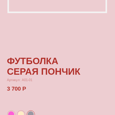
ФУТБОЛКА
СЕРАЯ ПОНЧИК
Артикул: А01-01
3 700 Р
КУПИТЬ
[ ОПИСАНИЕ ]
Футболка с посадкой oversize, выполненная
из качественного футера с принтом, который
выдерживает многократные стирки
и не выцветает от воздействия солнца.
[ ПАРАМЕТРЫ ИЗДЕЛИЯ ]
Все футболки скроены по единому лекалу
и имеют один размер, посадка — oversize.
Длина футболки от плеча 80 см, ширина 66 см.
[ СОСТАВ ]