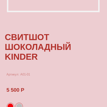
ШОКОЛАДНЫЙ
KINDER
Артикул: А01-01
5 500 Р
КУПИТЬ
[ ОПИСАНИЕ ]
Зипка, выполненная из качественного
плотного футера - идеальный вариант на
прохладные вечера.
[ ПАРАМЕТРЫ ИЗДЕЛИЯ ]
Зипки скроены по единому лекалу и имеют
один размер. Длина изделия 62см, длина
рукава от плеча 77см.
[ СОСТАВ ]