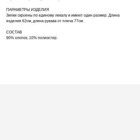
сушильную машину.
При использовании утюга избегайте глажки
ПАРАМЕТРЫ ИЗДЕЛИЯ
05
по принту, при использовании отпаривателя
Зипки скроены по единому лекалу и имеют один размер. Длина
выверните изделие принтом внутрь.
изделия 62см, длина рукава от плеча 77см.
СОСТАВ
90% хлопок, 10% полиэстер.
ПОСАДКА ФУТБОЛКИ
И ЛОНГСЛИВОВ НА ДЕВУШКАХ
РАЗНОГО РОСТА
[ ФОТО ]
‭←
→