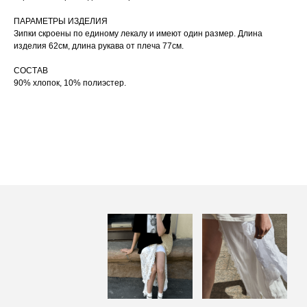
сушильную машину.
При использовании утюга избегайте глажки
ПАРАМЕТРЫ ИЗДЕЛИЯ
05
по принту, при использовании отпаривателя
Зипки скроены по единому лекалу и имеют один размер. Длина
выверните изделие принтом внутрь.
изделия 62см, длина рукава от плеча 77см.
СОСТАВ
90% хлопок, 10% полиэстер.
ПОСАДКА ФУТБОЛКИ
И ЛОНГСЛИВОВ НА ДЕВУШКАХ
РАЗНОГО РОСТА
‭←
→
[ ФОТО ]