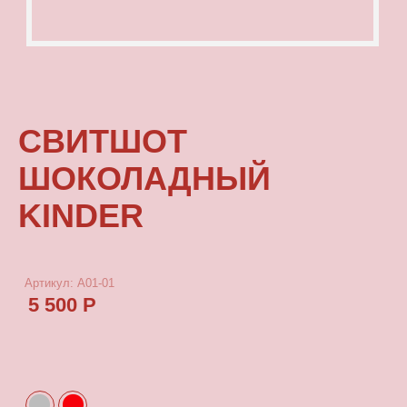
ШОКОЛАДНЫЙ
KINDER
Артикул: А01-01
5 500 Р
КУПИТЬ
[ ОПИСАНИЕ ]
Зипка, выполненная из качественного
плотного футера - идеальный вариант на
прохладные вечера.
[ ПАРАМЕТРЫ ИЗДЕЛИЯ ]
Зипки скроены по единому лекалу и имеют
один размер. Длина изделия 62см, длина
рукава от плеча 77см.
[ СОСТАВ ]