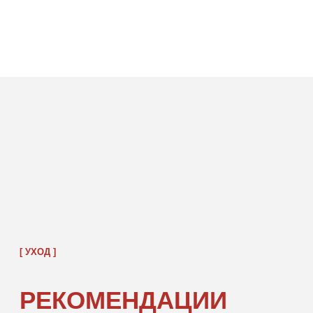
ПОСАДКА ФУТБОЛКИ
И ЛОНГСЛИВОВ НА ДЕВУШКАХ
РАЗНОГО РОСТА
[ ФОТО ]
‭←
→