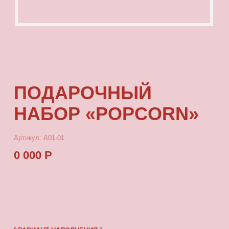
ПОДАРОЧНЫЙ
НАБОР «POPCORN»
Артикул: А01-01
0 000 Р
[ ВАРИАНТ НАПОЛНЕНИЯ ]
Выбери из списка
↓
КУПИТЬ
[ ОПИСАНИЕ ]
Наконец ты нашла его! Идеальный подарок
для твоей bestie на Новый Год!
[ В НАБОР ВХОДИТ ]
• Любая Футболка Popcorn
• Авоська
• Конфета
• Открытка