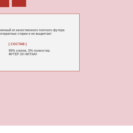
ного плотного футера
не выцветает
% полиэстер.
А!!