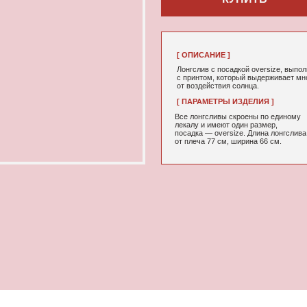
[ ОПИСАНИЕ ]
Лонгслив с посадкой oversize, выполненный из качествен
с принтом, который выдерживает многократные стирки и 
от воздействия солнца.
[ ПАРАМЕТРЫ ИЗДЕЛИЯ ]
[ СОСТАВ ]
Все лонгсливы скроены по единому
95% хлопок, 5
лекалу и имеют один размер,
ФУТЕР 3Х НИТК
посадка — oversize. Длина лонгслива
от плеча 77 см, ширина 66 см.