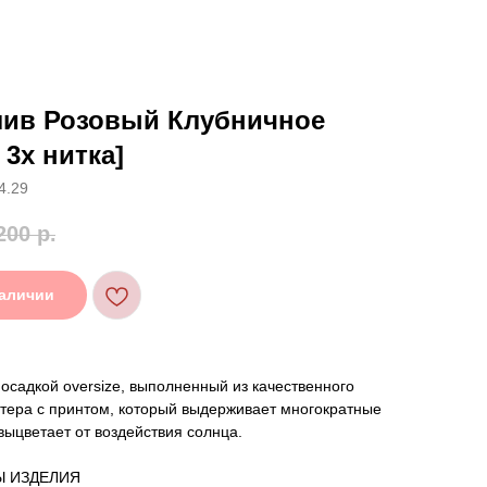
лив Розовый Клубничное
 3х нитка]
4.29
200
р.
наличии
посадкой oversize, выполненный из качественного
тера с принтом, который выдерживает многократные
 выцветает от воздействия солнца.
Ы ИЗДЕЛИЯ