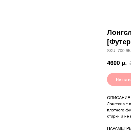
Лонгс
[Футер
SKU: 700.95
4600
р.
Нет в 
ОПИСАНИЕ
Лонгслив с 
плотного фу
стирки и не
ПАРАМЕТР