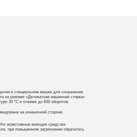
ном мешке для сохранения
еликатная машинная стирка»
ме до 600 оборотов.
аночной стороне.
 моющие средства
ном загрязнении обратитесь
ать сушильную машину.
гайте глажки по принту, при
выверните изделие принтом внутрь.