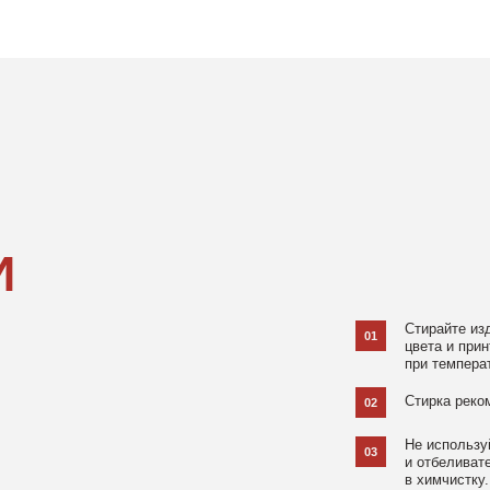
Стирайте изделия в специаль
01
цвета и принта на режиме «Д
при температуре 30 °C и отжи
Стирка рекомендована на изн
02
Не используйте агрессивные
03
и отбеливатели, при повышен
в химчистку.
Не рекомендуется использов
04
При использовании утюга избе
05
использовании отпаривателя 