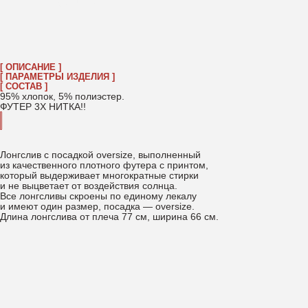
[ УХОД ]
→
‭←