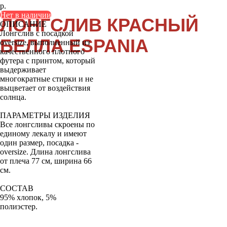
р.
Нет в наличии
Лонгслив с посадкой oversize, выполненный
из качественного плотного футера с принтом,
ОПИСАНИЕ
который выдерживает многократные стирки
Лонгслив с посадкой
и не выцветает от воздействия солнца.
Все лонгсливы скроены по единому лекалу
oversize, выполненный из
и имеют один размер, посадка — oversize.
Длина лонгслива от плеча 77 см, ширина 66 см.
качественного плотного
футера с принтом, который
выдерживает
многократные стирки и не
выцветает от воздействия
солнца.
ПАРАМЕТРЫ ИЗДЕЛИЯ
Все лонгсливы скроены по
единому лекалу и имеют
один размер, посадка -
oversize. Длина лонгслива
от плеча 77 см, ширина 66
см.
СОСТАВ
95% хлопок, 5%
полиэстер.