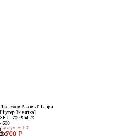
КУПИТЬ
Лонгслив Розовый Гарри
[Футер 3х нитка]
SKU: 700.954.29
[ ОПИСАНИЕ ]
[ ПАРАМЕТРЫ ИЗДЕЛИЯ ]
4600
[ СОСТАВ ]
95% хлопок, 5% полиэстер.
р.
ФУТЕР 3Х НИТКА!!
200