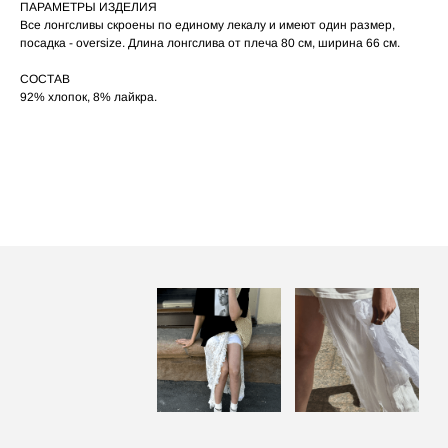
ПАРАМЕТРЫ ИЗДЕЛИЯ
При использовании утюга избегайте глажки
05
по принту, при использовании отпаривателя
Все лонгсливы скроены по единому лекалу и имеют один размер,
выверните изделие принтом внутрь.
посадка - oversize. Длина лонгслива от плеча 80 см, ширина 66 см.
СОСТАВ
92% хлопок, 8% лайкра.
ПОСАДКА ФУТБОЛКИ
И ЛОНГСЛИВОВ НА ДЕВУШКАХ
РАЗНОГО РОСТА
[ ФОТО ]
‭←
→