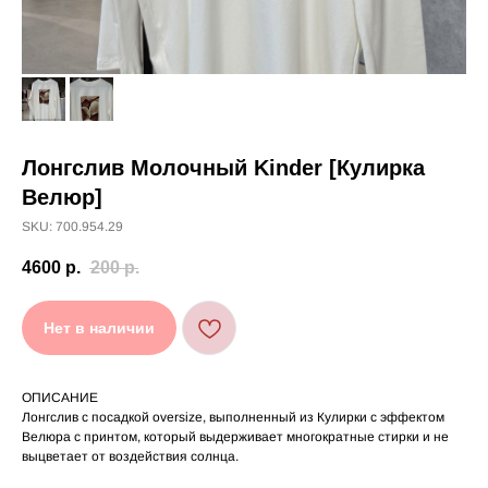
Лонгслив Молочный Kinder [Кулирка
[ УХОД ]
Велюр]
РЕКОМЕНДАЦИИ
SKU: 700.954.29
ПО УХОДУ
4600
р.
200
р.
Нет в наличии
Стирайте изделия в специальном мешке для
01
сохранения цвета и принта на режиме
«Деликатная машинная стирка» при
температуре 30 °C и отжиме до 600 оборотов.
Стирка рекомендована на изнаночной стороне.
02
ОПИСАНИЕ
Лонгслив с посадкой oversize, выполненный из Кулирки с эффектом
Не используйте агрессивные моющие средства
03
и отбеливатели, при повышенном загрязнении
Велюра с принтом, который выдерживает многократные стирки и не
обратитесь в химчистку.
выцветает от воздействия солнца.
Не рекомендуется использовать
04
сушильную машину.