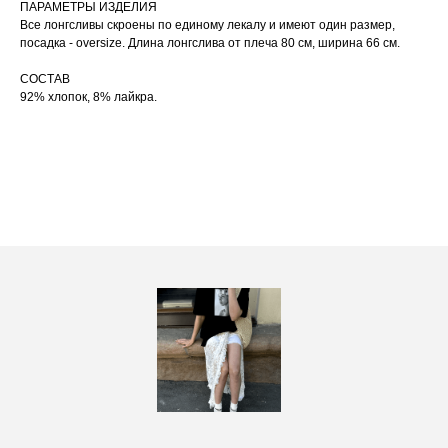
ПАРАМЕТРЫ ИЗДЕЛИЯ
При использовании утюга избегайте глажки
05
по принту, при использовании отпаривателя
Все лонгсливы скроены по единому лекалу и имеют один размер,
выверните изделие принтом внутрь.
посадка - oversize. Длина лонгслива от плеча 80 см, ширина 66 см.
СОСТАВ
92% хлопок, 8% лайкра.
ПОСАДКА ФУТБОЛКИ
И ЛОНГСЛИВОВ НА ДЕВУШКАХ
РАЗНОГО РОСТА
‭←
→
[ ФОТО ]