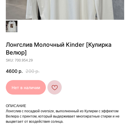
Лонгслив Молочный Kinder [Кулирка
[ УХОД ]
Велюр]
РЕКОМЕНДАЦИИ
SKU: 700.954.29
ПО УХОДУ
4600
р.
200
р.
Нет в наличии
Стирайте изделия в специальном мешке для
01
сохранения цвета и принта на режиме
«Деликатная машинная стирка» при
температуре 30 °C и отжиме до 600 оборотов.
Стирка рекомендована на изнаночной стороне.
02
ОПИСАНИЕ
Лонгслив с посадкой oversize, выполненный из Кулирки с эффектом
Не используйте агрессивные моющие средства
03
и отбеливатели, при повышенном загрязнении
Велюра с принтом, который выдерживает многократные стирки и не
обратитесь в химчистку.
выцветает от воздействия солнца.
Не рекомендуется использовать
04
сушильную машину.