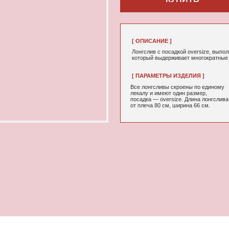
[ ОПИСАНИЕ ]
Лонгслив с посадкой oversize, выполненный из качествен
который выдерживает многократные стирки и не выцветае
[ ПАРАМЕТРЫ ИЗДЕЛИЯ ]
[ СОСТАВ ]
Все лонгсливы скроены по единому
95% хлопок, 5
лекалу и имеют один размер,
посадка — oversize. Длина лонгслива
от плеча 80 см, ширина 66 см.