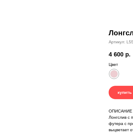
Лонгсл
Артикул:
L5
4 600
р.
Цвет
купить
ОПИСАНИЕ
Лонгслив с 
футера с пр
выцветает о