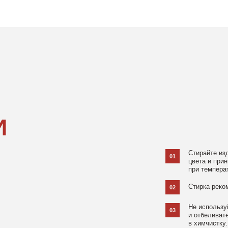
Стирайте изделия в специаль
01
цвета и принта на режиме «Д
при температуре 30 °C и отжи
Стирка рекомендована на изн
02
Не используйте агрессивные
03
и отбеливатели, при повышен
в химчистку.
Не рекомендуется использов
04
При использовании утюга избе
05
использовании отпаривателя 