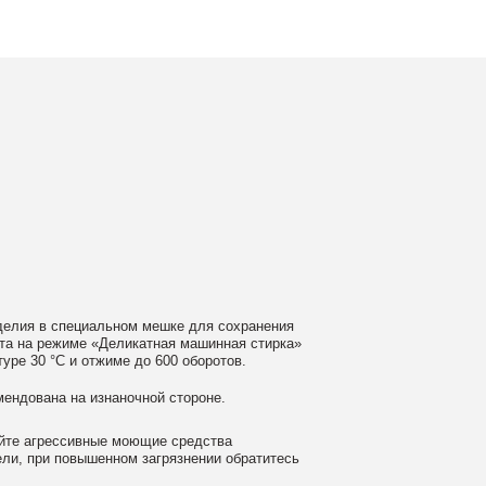
ном мешке для сохранения
еликатная машинная стирка»
ме до 600 оборотов.
аночной стороне.
 моющие средства
ном загрязнении обратитесь
ать сушильную машину.
гайте глажки по принту, при
выверните изделие принтом внутрь.