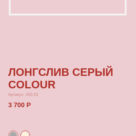
ЛОНГСЛИВ СЕРЫЙ
COLOUR
Артикул: А01-01
3 700 Р
КУПИТЬ
[ ОПИСАНИЕ ]
Лонгслив с посадкой oversize, выполненный
из качественного футера с принтом, который
выдерживает многократные стирки
и не выцветает от воздействия солнца.
[ ПАРАМЕТРЫ ИЗДЕЛИЯ ]
Все лонгсливы скроены по единому лекалу
и имеют один размер, посадка — oversize.
Длина лонгслива от плеча 77 см, ширина 66 см.
[ СОСТАВ ]