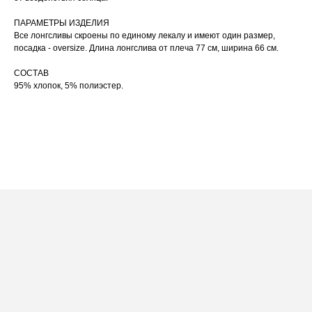
сушильную машину.
При использовании утюга избегайте глажки
ПАРАМЕТРЫ ИЗДЕЛИЯ
05
по принту, при использовании отпаривателя
выверните изделие принтом внутрь.
Все лонгсливы скроены по единому лекалу и имеют один размер,
посадка - oversize. Длина лонгслива от плеча 77 см, ширина 66 см.
СОСТАВ
95% хлопок, 5% полиэстер.
ПОСАДКА ФУТБОЛКИ
И ЛОНГСЛИВОВ НА ДЕВУШКАХ
РАЗНОГО РОСТА
[ ФОТО ]
‭←
→