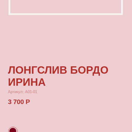
ЛОНГСЛИВ БОРДО
ИРИНА
Артикул: А01-01
3 700 Р
КУПИТЬ
[ ОПИСАНИЕ ]
Лонгслив с посадкой oversize, выполненный
из качественного футера с принтом, который
выдерживает многократные стирки
и не выцветает от воздействия солнца.
[ ПАРАМЕТРЫ ИЗДЕЛИЯ ]
Все лонгсливы скроены по единому лекалу
и имеют один размер, посадка — oversize.
Длина лонгслива от плеча 80 см, ширина 66 см.
[ СОСТАВ ]