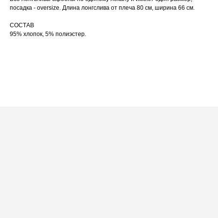
по принту, при использовании отпаривателя
выверните изделие принтом внутрь.
посадка - oversize. Длина лонгслива от плеча 80 см, ширина 66 см.
СОСТАВ
95% хлопок, 5% полиэстер.
ПОСАДКА ФУТБОЛКИ
И ЛОНГСЛИВОВ НА ДЕВУШКАХ
РАЗНОГО РОСТА
[ ФОТО ]
‭←
→