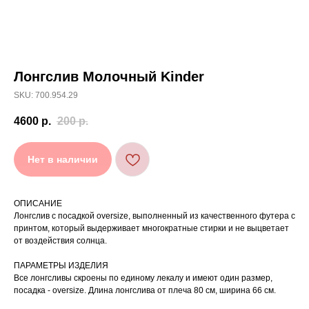
Лонгслив Молочный Kinder
[ УХОД ]
SKU: 700.954.29
РЕКОМЕНДАЦИИ
4600
р.
200
р.
ПО УХОДУ
Нет в наличии
Стирайте изделия в специальном мешке для
01
сохранения цвета и принта на режиме
«Деликатная машинная стирка» при
температуре 30 °C и отжиме до 600 оборотов.
ОПИСАНИЕ
Стирка рекомендована на изнаночной стороне.
02
Лонгслив с посадкой oversize, выполненный из качественного футера с
принтом, который выдерживает многократные стирки и не выцветает
Не используйте агрессивные моющие средства
03
и отбеливатели, при повышенном загрязнении
от воздействия солнца.
обратитесь в химчистку.
Не рекомендуется использовать
04
ПАРАМЕТРЫ ИЗДЕЛИЯ
сушильную машину.
Все лонгсливы скроены по единому лекалу и имеют один размер,
При использовании утюга избегайте глажки
05
по принту, при использовании отпаривателя
посадка - oversize. Длина лонгслива от плеча 80 см, ширина 66 см.
выверните изделие принтом внутрь.