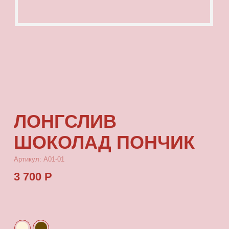
ЛОНГСЛИВ
ШОКОЛАД ПОНЧИК
Артикул: А01-01
3 700 Р
КУПИТЬ
[ ОПИСАНИЕ ]
Лонгслив с посадкой oversize, выполненный
из качественного футера с принтом, который
выдерживает многократные стирки и не
выцветает от воздействия солнца.
[ ПАРАМЕТРЫ ИЗДЕЛИЯ ]
Все лонгсливы скроены по единому лекалу и
имеют один размер, посадка - oversize. Длина
лонгслива от плеча 80 см, ширина 66 см.
[ СОСТАВ ]