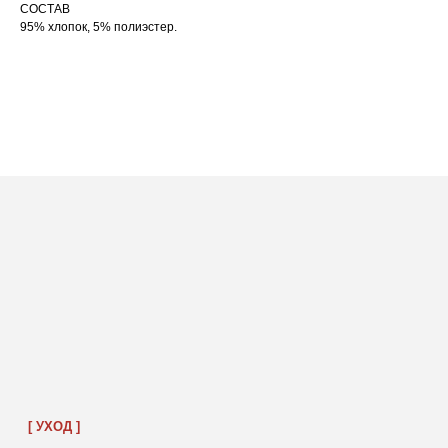
СОСТАВ
95% хлопок, 5% полиэстер.
ПОСАДКА ФУТБОЛКИ
И ЛОНГСЛИВОВ НА ДЕВУШКАХ
РАЗНОГО РОСТА
[ ФОТО ]
‭←
→