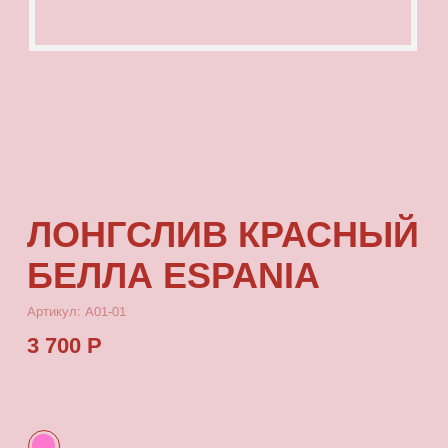
ЛОНГСЛИВ КРАСНЫЙ
БЕЛЛА ESPANIA
Артикул: А01-01
3 700 Р
КУПИТЬ
[ ОПИСАНИЕ ]
Лонгслив с посадкой oversize, выполненный
из качественного футера с принтом, который
выдерживает многократные стирки
и не выцветает от воздействия солнца.
[ ПАРАМЕТРЫ ИЗДЕЛИЯ ]
Все лонгсливы скроены по единому лекалу
и имеют один размер, посадка — oversize.
Длина лонгслива от плеча 80 см, ширина 66 см.
[ СОСТАВ ]