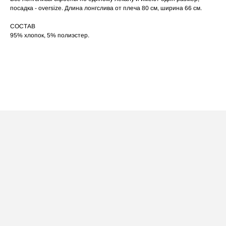
по принту, при использовании отпаривателя
выверните изделие принтом внутрь.
посадка - oversize. Длина лонгслива от плеча 80 см, ширина 66 см.
СОСТАВ
95% хлопок, 5% полиэстер.
ПОСАДКА ФУТБОЛКИ
И ЛОНГСЛИВОВ НА ДЕВУШКАХ
РАЗНОГО РОСТА
[ ФОТО ]
‭←
→