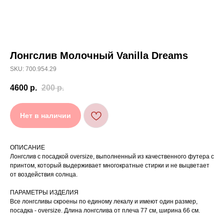
Лонгслив Молочный Vanilla Dreams
[ УХОД ]
SKU: 700.954.29
РЕКОМЕНДАЦИИ
4600
р.
200
р.
ПО УХОДУ
Нет в наличии
Стирайте изделия в специальном мешке для
01
сохранения цвета и принта на режиме
«Деликатная машинная стирка» при
температуре 30 °C и отжиме до 600 оборотов.
ОПИСАНИЕ
Стирка рекомендована на изнаночной стороне.
02
Лонгслив с посадкой oversize, выполненный из качественного футера с
принтом, который выдерживает многократные стирки и не выцветает
Не используйте агрессивные моющие средства
03
и отбеливатели, при повышенном загрязнении
от воздействия солнца.
обратитесь в химчистку.
Не рекомендуется использовать
04
ПАРАМЕТРЫ ИЗДЕЛИЯ
сушильную машину.
Все лонгсливы скроены по единому лекалу и имеют один размер,
При использовании утюга избегайте глажки
05
по принту, при использовании отпаривателя
посадка - oversize. Длина лонгслива от плеча 77 см, ширина 66 см.
выверните изделие принтом внутрь.