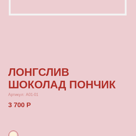
ЛОНГСЛИВ
ШОКОЛАД ПОНЧИК
Артикул: А01-01
3 700 Р
КУПИТЬ
[ ОПИСАНИЕ ]
Лонгслив с посадкой oversize, выполненный
из качественного футера с принтом, который
выдерживает многократные стирки и не
выцветает от воздействия солнца.
[ ПАРАМЕТРЫ ИЗДЕЛИЯ ]
Все лонгсливы скроены по единому лекалу и
имеют один размер, посадка - oversize. Длина
лонгслива от плеча 77 см, ширина 66 см.
[ СОСТАВ ]