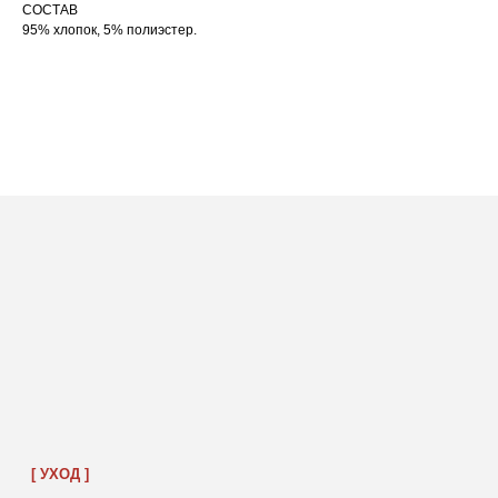
СОСТАВ
95% хлопок, 5% полиэстер.
ПОСАДКА ФУТБОЛКИ
И ЛОНГСЛИВОВ НА ДЕВУШКАХ
РАЗНОГО РОСТА
[ ФОТО ]
‭←
→