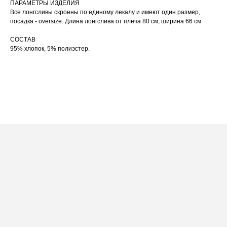
ПАРАМЕТРЫ ИЗДЕЛИЯ
При использовании утюга избегайте глажки
05
по принту, при использовании отпаривателя
Все лонгсливы скроены по единому лекалу и имеют один размер,
выверните изделие принтом внутрь.
посадка - oversize. Длина лонгслива от плеча 80 см, ширина 66 см.
СОСТАВ
95% хлопок, 5% полиэстер.
ПОСАДКА ФУТБОЛКИ
И ЛОНГСЛИВОВ НА ДЕВУШКАХ
РАЗНОГО РОСТА
[ ФОТО ]
‭←
→