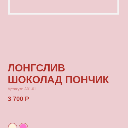
ЛОНГСЛИВ
ШОКОЛАД ПОНЧИК
Артикул: А01-01
3 700 Р
КУПИТЬ
[ ОПИСАНИЕ ]
Лонгслив с посадкой oversize, выполненный
из качественного футера с принтом, который
выдерживает многократные стирки и не
выцветает от воздействия солнца.
[ ПАРАМЕТРЫ ИЗДЕЛИЯ ]
Все лонгсливы скроены по единому лекалу и
имеют один размер, посадка - oversize. Длина
лонгслива от плеча 80 см, ширина 66 см.
[ СОСТАВ ]