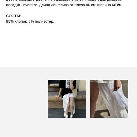
по принту, при использовании отпаривателя
выверните изделие принтом внутрь.
посадка - oversize. Длина лонгслива от плеча 80 см, ширина 66 см.
СОСТАВ
95% хлопок, 5% полиэстер.
ПОСАДКА ФУТБОЛКИ
И ЛОНГСЛИВОВ НА ДЕВУШКАХ
РАЗНОГО РОСТА
‭←
→
[ ФОТО ]