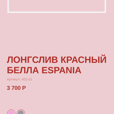
ЛОНГСЛИВ КРАСНЫЙ
БЕЛЛА ESPANIA
Артикул: А01-01
3 700 Р
КУПИТЬ
[ ОПИСАНИЕ ]
Лонгслив с посадкой oversize, выполненный
из качественного футера с принтом, который
выдерживает многократные стирки
и не выцветает от воздействия солнца.
[ ПАРАМЕТРЫ ИЗДЕЛИЯ ]
Все лонгсливы скроены по единому лекалу
и имеют один размер, посадка — oversize.
Длина лонгслива от плеча 80 см, ширина 66 см.
[ СОСТАВ ]