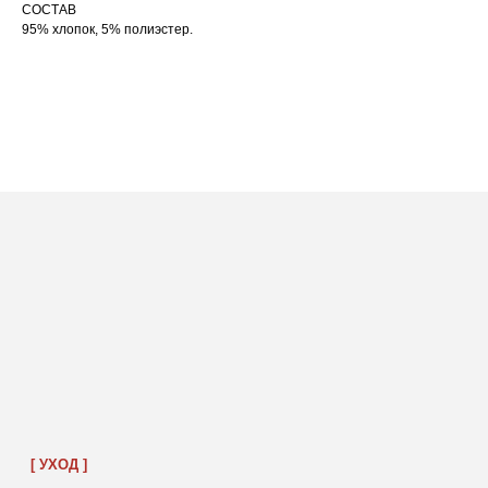
СОСТАВ
95% хлопок, 5% полиэстер.
ПОСАДКА ФУТБОЛКИ
И ЛОНГСЛИВОВ НА ДЕВУШКАХ
РАЗНОГО РОСТА
[ ФОТО ]
‭←
→