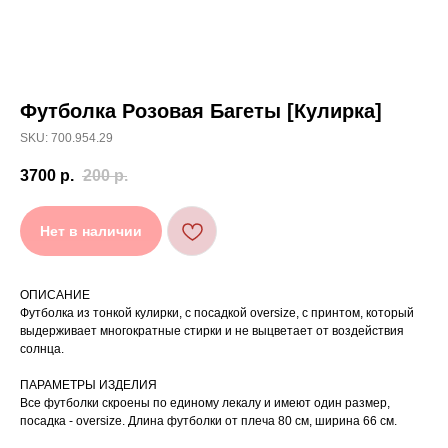
Футболка Розовая Багеты [Кулирка]
[ УХОД ]
SKU: 700.954.29
РЕКОМЕНДАЦИИ
3700
р.
200
р.
ПО УХОДУ
Нет в наличии
Стирайте изделия в специальном мешке для
01
сохранения цвета и принта на режиме
«Деликатная машинная стирка» при
температуре 30 °C и отжиме до 600 оборотов.
ОПИСАНИЕ
Стирка рекомендована на изнаночной стороне.
02
Футболка из тонкой кулирки, с посадкой oversize, с принтом, который
выдерживает многократные стирки и не выцветает от воздействия
Не используйте агрессивные моющие средства
03
и отбеливатели, при повышенном загрязнении
солнца.
обратитесь в химчистку.
Не рекомендуется использовать
04
ПАРАМЕТРЫ ИЗДЕЛИЯ
сушильную машину.
Все футболки скроены по единому лекалу и имеют один размер,
При использовании утюга избегайте глажки
05
по принту, при использовании отпаривателя
посадка - oversize. Длина футболки от плеча 80 см, ширина 66 см.
выверните изделие принтом внутрь.