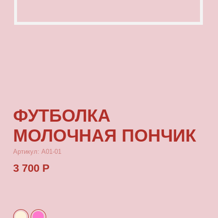
ФУТБОЛКА
МОЛОЧНАЯ ПОНЧИК
Артикул: А01-01
3 700 Р
КУПИТЬ
[ ОПИСАНИЕ ]
Футболка из тонкой кулирки, с посадкой
oversize, с принтом, который выдерживает
многократные стирки и не выцветает от
воздействия солнца
[ ПАРАМЕТРЫ ИЗДЕЛИЯ ]
Все футболки скроены по единому лекалу
и имеют один размер, посадка — oversize.
Длина футболки от плеча 80 см, ширина 66 см.
[ СОСТАВ ]