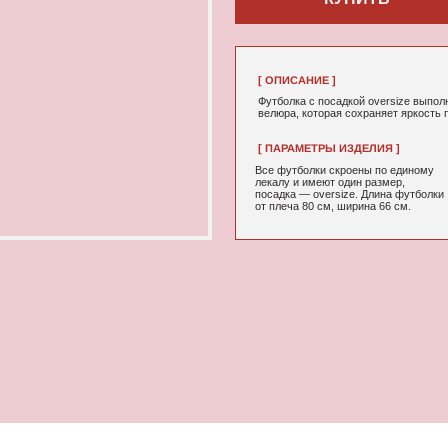
[ ОПИСАНИЕ ]
Футболка с посадкой oversize выполнена из качественно
велюра, которая сохраняет яркость принта даже после мн
[ ПАРАМЕТРЫ ИЗДЕЛИЯ ]
[ СОСТАВ ]
Все футболки скроены по единому
95% хлопок, 5
лекалу и имеют один размер,
посадка — oversize. Длина футболки
от плеча 80 см, ширина 66 см.