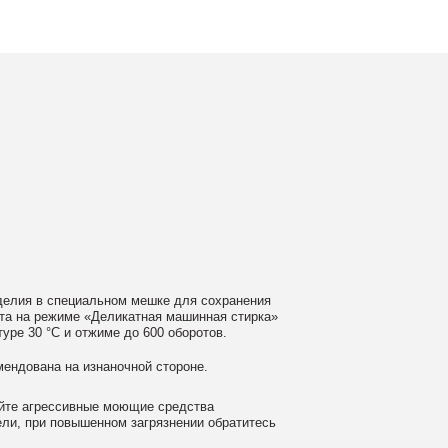
ном мешке для сохранения
еликатная машинная стирка»
ме до 600 оборотов.
аночной стороне.
 моющие средства
ном загрязнении обратитесь
ать сушильную машину.
гайте глажки по принту, при
выверните изделие принтом внутрь.