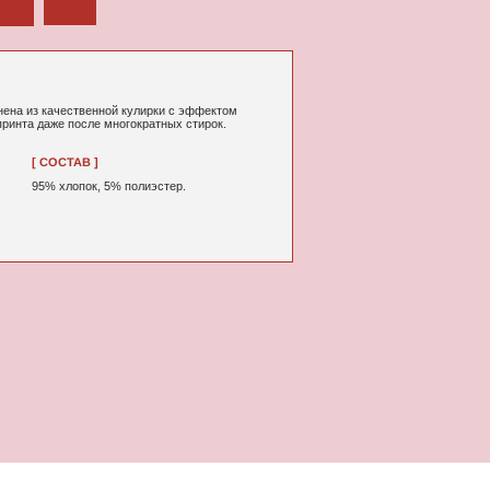
й кулирки с эффектом
огократных стирок.
% полиэстер.