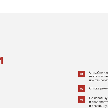
Стирайте изделия в специаль
01
цвета и принта на режиме «Д
при температуре 30 °C и отжи
Стирка рекомендована на изн
02
Не используйте агрессивные
03
и отбеливатели, при повышен
в химчистку.
Не рекомендуется использов
04
При использовании утюга избе
05
использовании отпаривателя 