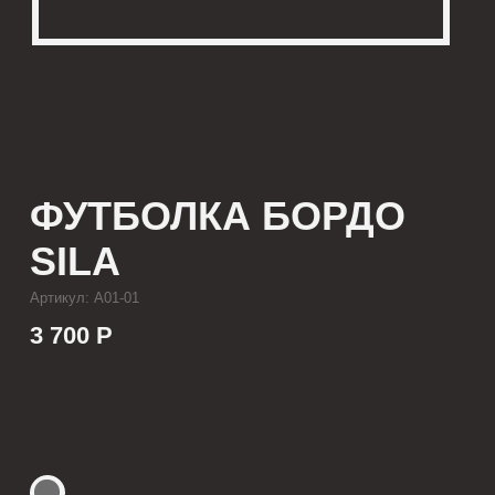
ФУТБОЛКА БОРДО
SILA
Артикул: А01-01
3 700 Р
КУПИТЬ
[ ОПИСАНИЕ ]
Мужская футболка с посадкой oversize,
выполненная из качественного футера
с принтом, который выдерживает многократные
стирки и не выцветает от воздействия солнца.
Футболка подойдет для парней ростом до 195 см
и размером одежды от М до XL.
[ ПАРАМЕТРЫ ИЗДЕЛИЯ ]
Все футболки скроены по единому лекалу
и имеют один размер, посадка — oversize.
Длина футболки от плеча 80 см, ширина 66 см.