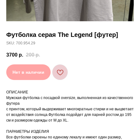
Футболка серая The Legend [футер]
SKU: 700.954.29
[ УХОД ]
3700
р.
200
р.
РЕКОМЕНДАЦИИ
ПО УХОДУ
Нет в наличии
Стирайте изделия в специальном мешке для
01
сохранения цвета и принта на режиме
ОПИСАНИЕ
«Деликатная машинная стирка» при
температуре 30 °C и отжиме до 600 оборотов.
Мужская футболка с посадкой oversize, выполненная из качественного
Стирка рекомендована на изнаночной стороне.
футера
02
с принтом, который выдерживает многократные стирки и не выцветает
Не используйте агрессивные моющие средства
03
от воздействия солнца.Футболка подойдет для парней ростом до 195
и отбеливатели, при повышенном загрязнении
обратитесь в химчистку.
см и размером одежды от М до XL.
Не рекомендуется использовать
04
сушильную машину.
ПАРАМЕТРЫ ИЗДЕЛИЯ
При использовании утюга избегайте глажки
Все футболки скроены по единому лекалу и имеют один размер,
05
по принту, при использовании отпаривателя