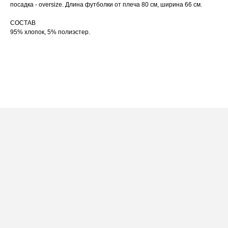
выверните изделие принтом внутрь.
посадка - oversize. Длина футболки от плеча 80 см, ширина 66 см.
СОСТАВ
95% хлопок, 5% полиэстер.
ПОСАДКА ФУТБОЛКИ
НА МУЖЧИНЕ
[ ФОТО ]