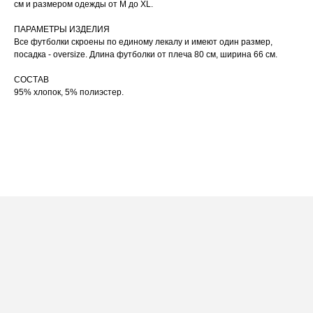
Не рекомендуется использовать
см и размером одежды от М до XL.
04
сушильную машину.
При использовании утюга избегайте глажки
05
ПАРАМЕТРЫ ИЗДЕЛИЯ
по принту, при использовании отпаривателя
выверните изделие принтом внутрь.
Все футболки скроены по единому лекалу и имеют один размер,
посадка - oversize. Длина футболки от плеча 80 см, ширина 66 см.
СОСТАВ
95% хлопок, 5% полиэстер.
ПОСАДКА ФУТБОЛКИ
НА МУЖЧИНЕ
[ ФОТО ]