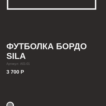
ФУТБОЛКА БОРДО
SILA
Артикул: А01-01
3 700 Р
КУПИТЬ
[ ОПИСАНИЕ ]
Мужская футболка с посадкой oversize,
выполненная из качественного футера
с принтом, который выдерживает многократные
стирки и не выцветает от воздействия солнца.
Футболка подойдет для парней ростом до 195 см
и размером одежды от М до XL.
[ ПАРАМЕТРЫ ИЗДЕЛИЯ ]
Все футболки скроены по единому лекалу
и имеют один размер, посадка — oversize.
Длина футболки от плеча 80 см, ширина 66 см.