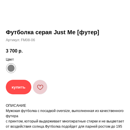
Футболка серая Just Me [футер]
Артикул:
FM08-06
3 700
р.
[ УХОД ]
Цвет
РЕКОМЕНДАЦИИ
ПО УХОДУ
купить
Стирайте изделия в специальном мешке для
01
сохранения цвета и принта на режиме
«Деликатная машинная стирка» при
температуре 30 °C и отжиме до 600 оборотов.
ОПИСАНИЕ
Стирка рекомендована на изнаночной стороне.
Мужская футболка с посадкой oversize, выполненная из качественного
02
футера
Не используйте агрессивные моющие средства
03
с принтом, который выдерживает многократные стирки и не выцветает
и отбеливатели, при повышенном загрязнении
обратитесь в химчистку.
от воздействия солнца.Футболка подойдет для парней ростом до 195