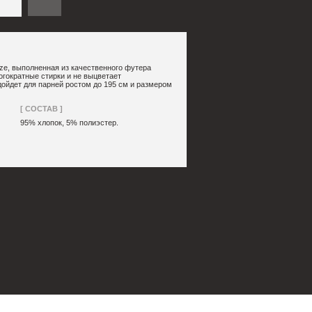
качественного футера
не выцветает
остом до 195 см и размером
% полиэстер.