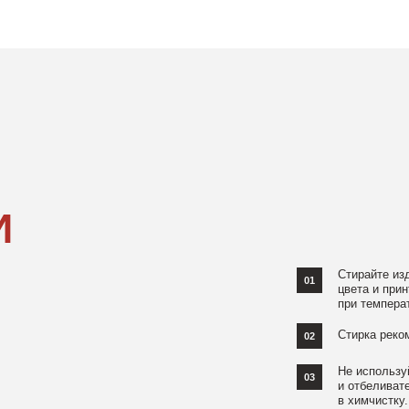
Стирайте изделия в специаль
01
цвета и принта на режиме «Д
при температуре 30 °C и отжи
Стирка рекомендована на изн
02
Не используйте агрессивные
03
и отбеливатели, при повышен
в химчистку.
Не рекомендуется использов
04
При использовании утюга избе
05
использовании отпаривателя 