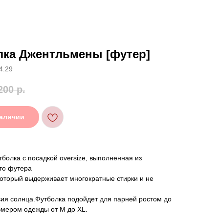
лка Джентльмены [футер]
4.29
200
р.
наличии
болка с посадкой oversize, выполненная из
го футера
который выдерживает многократные стирки и не
вия солнца.Футболка подойдет для парней ростом до
змером одежды от М до XL.