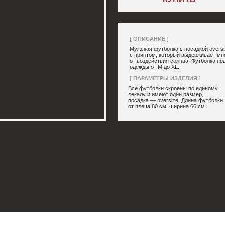
[ ОПИСАНИЕ ]
Мужская футболка с посадкой oversize, выполненная из 
с принтом, который выдерживает многократные стирки и 
от воздействия солнца. Футболка подойдет для парней р
одежды от М до XL.
[ ПАРАМЕТРЫ ИЗДЕЛИЯ ]
[ СОСТАВ ]
Все футболки скроены по единому
95% хлопок, 5
лекалу и имеют один размер,
посадка — oversize. Длина футболки
от плеча 80 см, ширина 66 см.