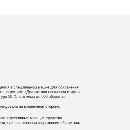
ном мешке для сохранения
еликатная машинная стирка»
ме до 600 оборотов.
аночной стороне.
 моющие средства
ном загрязнении обратитесь
ать сушильную машину.
гайте глажки по принту, при
выверните изделие принтом внутрь.