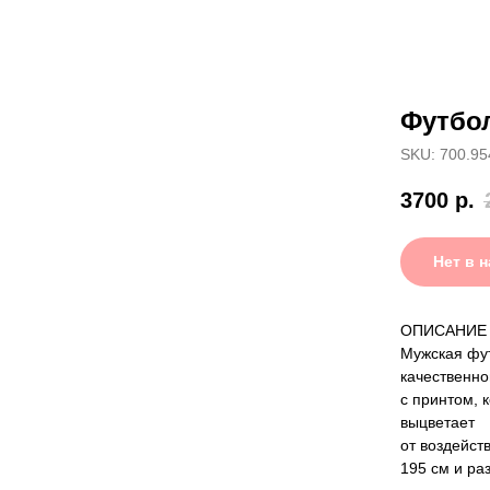
Футбо
SKU: 700.95
3700
р.
Нет в 
ОПИСАНИЕ
Мужская фут
качественно
с принтом, 
выцветает
от воздейст
195 см и ра