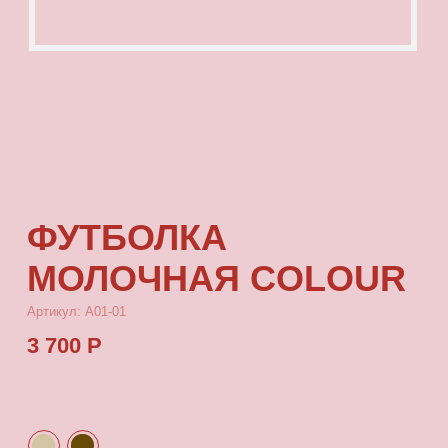
ФУТБОЛКА
МОЛОЧНАЯ COLOUR
Артикул: А01-01
3 700 Р
КУПИТЬ
[ ОПИСАНИЕ ]
Футболка с посадкой oversize, выполненная
из качественного футера с принтом, который
выдерживает многократные стирки
и не выцветает от воздействия солнца.
[ ПАРАМЕТРЫ ИЗДЕЛИЯ ]
Все футболки скроены по единому лекалу
и имеют один размер, посадка — oversize.
Длина футболки от плеча 80 см, ширина 66 см.
[ СОСТАВ ]