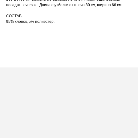
по принту, при использовании отпаривателя
выверните изделие принтом внутрь.
посадка - oversize. Длина футболки от плеча 80 см, ширина 66 см.
СОСТАВ
95% хлопок, 5% полиэстер.
ПОСАДКА ФУТБОЛКИ
И ЛОНГСЛИВОВ НА ДЕВУШКАХ
РАЗНОГО РОСТА
[ ФОТО ]
‭←
→