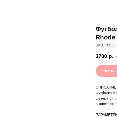
Футбо
Rhode 
SKU: 700.95
3700
р.
Нет в 
ОПИСАНИЕ
Футболка с 
футера с пр
выцветает о
ПАРАМЕТР