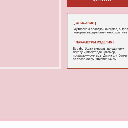
[ ОПИСАНИЕ ]
Футболка с посадкой oversize, выполненная из качествен
который выдерживает многократные стирки и не выцветае
[ ПАРАМЕТРЫ ИЗДЕЛИЯ ]
[ СОСТАВ ]
Все футболки скроены по единому
95% хлопок, 5
лекалу и имеют один размер,
посадка — oversize. Длина футболки
от плеча 80 см, ширина 66 см.