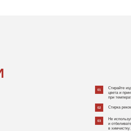
Стирайте изделия в специаль
01
цвета и принта на режиме «Д
при температуре 30 °C и отжи
Стирка рекомендована на изн
02
Не используйте агрессивные
03
и отбеливатели, при повышен
в химчистку.
Не рекомендуется использов
04
При использовании утюга избе
05
использовании отпаривателя 