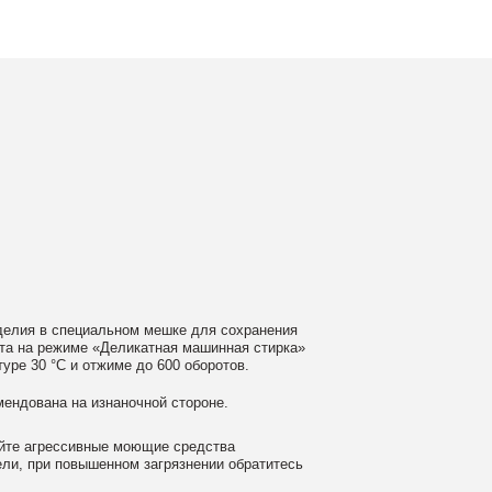
ном мешке для сохранения
еликатная машинная стирка»
ме до 600 оборотов.
аночной стороне.
 моющие средства
ном загрязнении обратитесь
ать сушильную машину.
гайте глажки по принту, при
выверните изделие принтом внутрь.