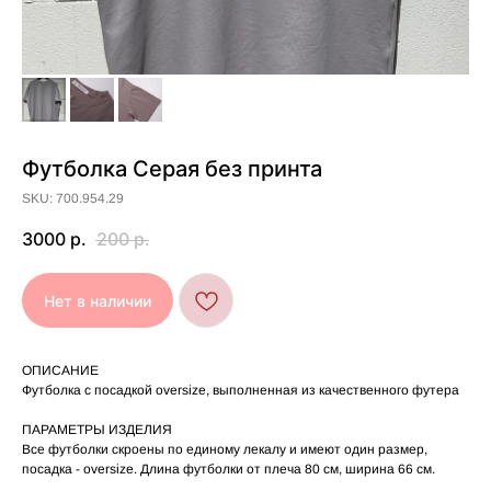
[ УХОД ]
Футболка Серая без принта
РЕКОМЕНДАЦИИ
SKU: 700.954.29
ПО УХОДУ
3000
р.
200
р.
Стирайте изделия в специальном мешке для
01
сохранения цвета и принта на режиме
Нет в наличии
«Деликатная машинная стирка» при
температуре 30 °C и отжиме до 600 оборотов.
Стирка рекомендована на изнаночной стороне.
02
ОПИСАНИЕ
Не используйте агрессивные моющие средства
03
и отбеливатели, при повышенном загрязнении
Футболка с посадкой oversize, выполненная из качественного футера
обратитесь в химчистку.
Не рекомендуется использовать
04
ПАРАМЕТРЫ ИЗДЕЛИЯ
сушильную машину.
Все футболки скроены по единому лекалу и имеют один размер,
При использовании утюга избегайте глажки
05
по принту, при использовании отпаривателя
посадка - oversize. Длина футболки от плеча 80 см, ширина 66 см.
выверните изделие принтом внутрь.