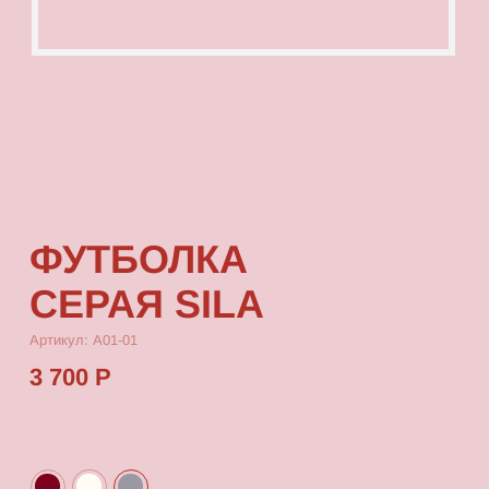
ФУТБОЛКА
СЕРАЯ SILA
Артикул: А01-01
3 700 Р
КУПИТЬ
[ ОПИСАНИЕ ]
Футболка с посадкой oversize, выполненная
из качественного футера
[ ПАРАМЕТРЫ ИЗДЕЛИЯ ]
Все футболки скроены по единому лекалу
и имеют один размер, посадка — oversize.
Длина футболки от плеча 80 см, ширина 66 см.
[ СОСТАВ ]