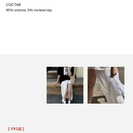
СОСТАВ
95% хлопок, 5% полиэстер.
ПОСАДКА ФУТБОЛКИ
И ЛОНГСЛИВОВ НА ДЕВУШКАХ
РАЗНОГО РОСТА
‭←
→
[ ФОТО ]