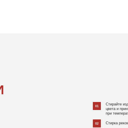
Стирайте изделия в специаль
01
цвета и принта на режиме «Д
при температуре 30 °C и отжи
Стирка рекомендована на изн
02
Не используйте агрессивные
03
и отбеливатели, при повышен
в химчистку.
Не рекомендуется использов
04
При использовании утюга избе
05
использовании отпаривателя 