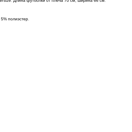
versize. Длина футболки от плеча 70 см, ширина 66 см.
 5% полиэстер.