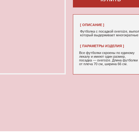
[ ОПИСАНИЕ ]
Футболка с посадкой oversize, выполненная из качествен
который выдерживает многократные стирки и не выцветае
[ ПАРАМЕТРЫ ИЗДЕЛИЯ ]
[ СОСТАВ ]
Все футболки скроены по единому
95% хлопок, 5
лекалу и имеют один размер,
посадка — oversize. Длина футболки
от плеча 70 см, ширина 66 см.