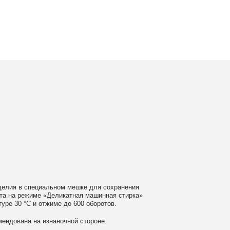
ном мешке для сохранения
еликатная машинная стирка»
ме до 600 оборотов.
аночной стороне.
 моющие средства
ном загрязнении обратитесь
ать сушильную машину.
гайте глажки по принту, при
выверните изделие принтом внутрь.