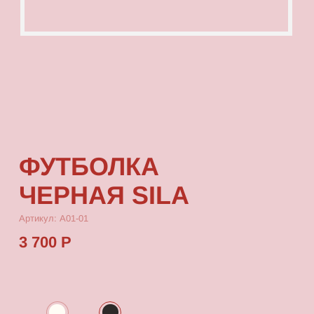
ФУТБОЛКА
ЧЕРНАЯ SILA
Артикул: А01-01
3 700 Р
КУПИТЬ
[ ОПИСАНИЕ ]
Футболка с посадкой oversize, выполненная
из качественного футера с принтом, который
выдерживает многократные стирки
и не выцветает от воздействия солнца.
[ ПАРАМЕТРЫ ИЗДЕЛИЯ ]
Все футболки скроены по единому лекалу
и имеют один размер, посадка — oversize.
Длина футболки от плеча 80 см, ширина 66 см.
[ СОСТАВ ]