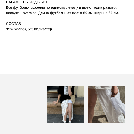
ПАРАМЕТРЫ ИЗДЕЛИЯ
При использовании утюга избегайте глажки
05
по принту, при использовании отпаривателя
Все футболки скроены по единому лекалу и имеют один размер,
выверните изделие принтом внутрь.
посадка - oversize. Длина футболки от плеча 80 см, ширина 66 см.
СОСТАВ
95% хлопок, 5% полиэстер.
ПОСАДКА ФУТБОЛКИ
И ЛОНГСЛИВОВ НА ДЕВУШКАХ
РАЗНОГО РОСТА
‭←
→
[ ФОТО ]