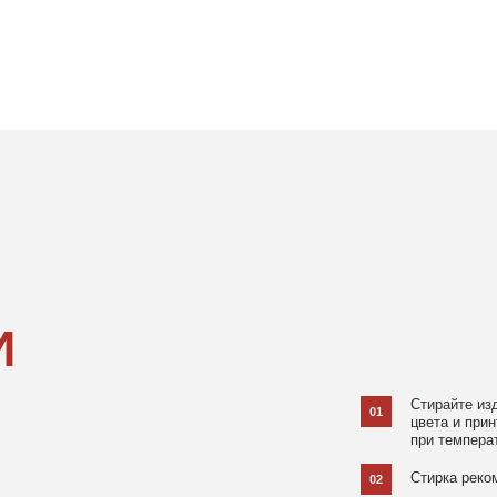
Стирайте изделия в специаль
01
цвета и принта на режиме «Д
при температуре 30 °C и отжи
Стирка рекомендована на изн
02
Не используйте агрессивные
03
и отбеливатели, при повышен
в химчистку.
Не рекомендуется использов
04
При использовании утюга избе
05
использовании отпаривателя 