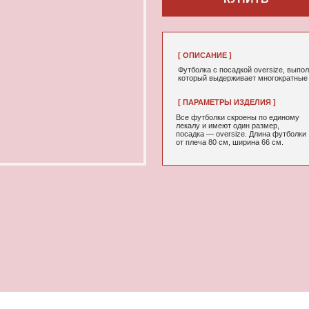
[ ОПИСАНИЕ ]
Футболка с посадкой oversize, выполненная из качествен
который выдерживает многократные стирки и не выцветае
[ ПАРАМЕТРЫ ИЗДЕЛИЯ ]
[ СОСТАВ ]
Все футболки скроены по единому
95% хлопок, 5
лекалу и имеют один размер,
посадка — oversize. Длина футболки
от плеча 80 см, ширина 66 см.