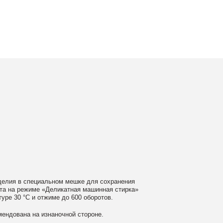
ном мешке для сохранения
еликатная машинная стирка»
ме до 600 оборотов.
аночной стороне.
 моющие средства
ном загрязнении обратитесь
ать сушильную машину.
гайте глажки по принту, при
выверните изделие принтом внутрь.