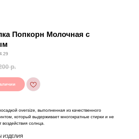
лка Попкорн Молочная с
ым
4.29
200
р.
наличии
посадкой oversize, выполненная из качественного
интом, который выдерживает многократные стирки и не
т воздействия солнца.
Ы ИЗДЕЛИЯ