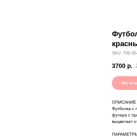
Футбо
красн
SKU: 700.95
3700
р.
Нет в 
ОПИСАНИЕ
Футболка с 
футера с пр
выцветает о
ПАРАМЕТР