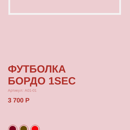
ФУТБОЛКА
БОРДО 1SEC
Артикул: А01-01
3 700 Р
КУПИТЬ
[ ОПИСАНИЕ ]
Футболка с посадкой oversize, выполненная
из качественного футера с принтом, который
выдерживает многократные стирки
и не выцветает от воздействия солнца.
[ ПАРАМЕТРЫ ИЗДЕЛИЯ ]
Все футболки скроены по единому лекалу
и имеют один размер, посадка — oversize.
Длина футболки от плеча 80 см, ширина 66 см.
[ СОСТАВ ]