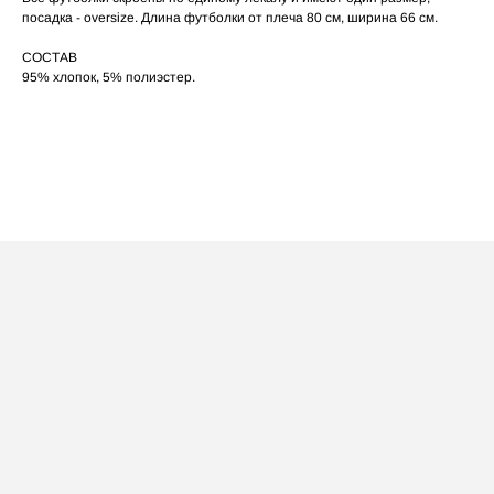
по принту, при использовании отпаривателя
выверните изделие принтом внутрь.
посадка - oversize. Длина футболки от плеча 80 см, ширина 66 см.
СОСТАВ
95% хлопок, 5% полиэстер.
ПОСАДКА ФУТБОЛКИ
И ЛОНГСЛИВОВ НА ДЕВУШКАХ
РАЗНОГО РОСТА
‭←
→
[ ФОТО ]