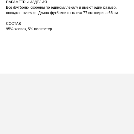
ПАРАМЕТРЫ ИЗДЕЛИЯ
При использовании утюга избегайте глажки
05
по принту, при использовании отпаривателя
Все футболки скроены по единому лекалу и имеют один размер,
выверните изделие принтом внутрь.
посадка - oversize. Длина футболки от плеча 77 см, ширина 66 см.
СОСТАВ
95% хлопок, 5% полиэстер.
ПОСАДКА ФУТБОЛКИ
И ЛОНГСЛИВОВ НА ДЕВУШКАХ
РАЗНОГО РОСТА
[ ФОТО ]
‭←
→