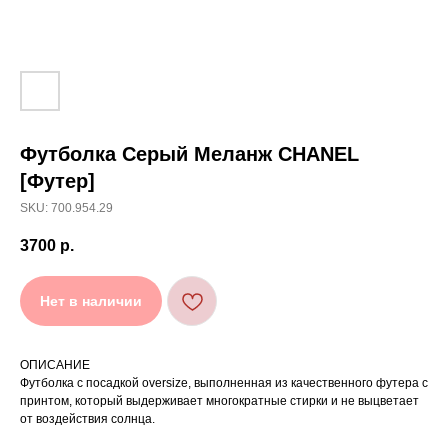
Футболка Серый Меланж CHANEL
[ УХОД ]
[Футер]
РЕКОМЕНДАЦИИ
SKU: 700.954.29
ПО УХОДУ
3700
р.
Нет в наличии
Стирайте изделия в специальном мешке для
01
сохранения цвета и принта на режиме
«Деликатная машинная стирка» при
температуре 30 °C и отжиме до 600 оборотов.
Стирка рекомендована на изнаночной стороне.
02
ОПИСАНИЕ
Футболка с посадкой oversize, выполненная из качественного футера с
Не используйте агрессивные моющие средства
03
и отбеливатели, при повышенном загрязнении
принтом, который выдерживает многократные стирки и не выцветает
обратитесь в химчистку.
от воздействия солнца.
Не рекомендуется использовать
04
сушильную машину.