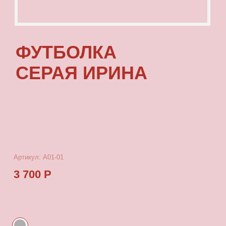
Артикул: А01-01
3 700 Р
КУПИТЬ
[ ОПИСАНИЕ ]
Футболка с посадкой oversize, выполненная
из качественного футера с принтом, который
выдерживает многократные стирки
и не выцветает от воздействия солнца.
[ ПАРАМЕТРЫ ИЗДЕЛИЯ ]
Все футболки скроены по единому лекалу
и имеют один размер, посадка — oversize.
Длина футболки от плеча 77 см, ширина 66 см.
[ СОСТАВ ]