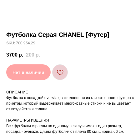
Футболка Серая CHANEL [Футер]
[ УХОД ]
SKU: 700.954.29
РЕКОМЕНДАЦИИ
3700
р.
200
р.
ПО УХОДУ
Нет в наличии
Стирайте изделия в специальном мешке для
01
сохранения цвета и принта на режиме
«Деликатная машинная стирка» при
температуре 30 °C и отжиме до 600 оборотов.
ОПИСАНИЕ
Стирка рекомендована на изнаночной стороне.
02
Футболка с посадкой oversize, выполненная из качественного футера с
принтом, который выдерживает многократные стирки и не выцветает
Не используйте агрессивные моющие средства
03
и отбеливатели, при повышенном загрязнении
от воздействия солнца.
обратитесь в химчистку.
Не рекомендуется использовать
04
ПАРАМЕТРЫ ИЗДЕЛИЯ
сушильную машину.
Все футболки скроены по единому лекалу и имеют один размер,
При использовании утюга избегайте глажки
05
по принту, при использовании отпаривателя
посадка - oversize. Длина футболки от плеча 80 см, ширина 66 см.
выверните изделие принтом внутрь.