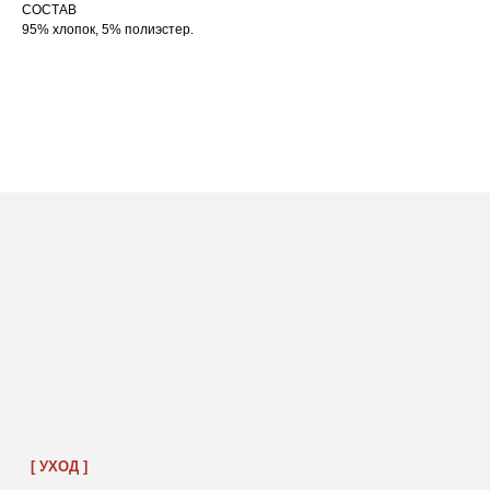
СОСТАВ
95% хлопок, 5% полиэстер.
ПОСАДКА ФУТБОЛКИ
И ЛОНГСЛИВОВ НА ДЕВУШКАХ
РАЗНОГО РОСТА
[ ФОТО ]
‭←
→