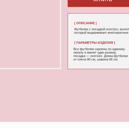
[ ОПИСАНИЕ ]
Футболка с посадкой oversize, выполненная из качествен
который выдерживает многократные стирки и не выцветае
[ ПАРАМЕТРЫ ИЗДЕЛИЯ ]
[ СОСТАВ ]
Все футболки скроены по единому
95% хлопок, 5
лекалу и имеют один размер,
посадка — oversize. Длина футболки
от плеча 80 см, ширина 66 см.