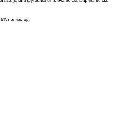
versize. Длина футболки от плеча 80 см, ширина 66 см.
 5% полиэстер.