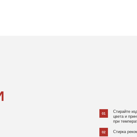
Стирайте изделия в специаль
01
цвета и принта на режиме «Д
при температуре 30 °C и отжи
Стирка рекомендована на изн
02
Не используйте агрессивные
03
и отбеливатели, при повышен
в химчистку.
Не рекомендуется использов
04
При использовании утюга избе
05
использовании отпаривателя 