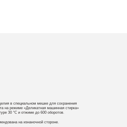
ном мешке для сохранения
еликатная машинная стирка»
ме до 600 оборотов.
аночной стороне.
 моющие средства
ном загрязнении обратитесь
ать сушильную машину.
гайте глажки по принту, при
выверните изделие принтом внутрь.