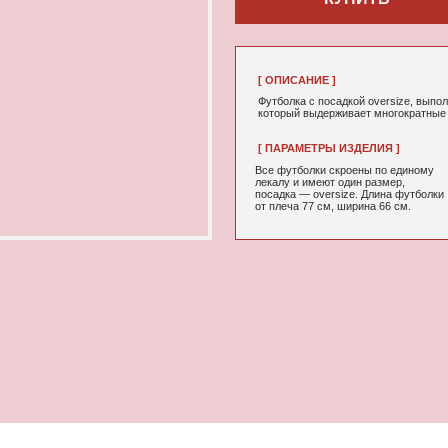
[ ОПИСАНИЕ ]
Футболка с посадкой oversize, выполненная из качествен
который выдерживает многократные стирки и не выцветае
[ ПАРАМЕТРЫ ИЗДЕЛИЯ ]
[ СОСТАВ ]
Все футболки скроены по единому
95% хлопок, 5
лекалу и имеют один размер,
посадка — oversize. Длина футболки
от плеча 77 см, ширина 66 см.