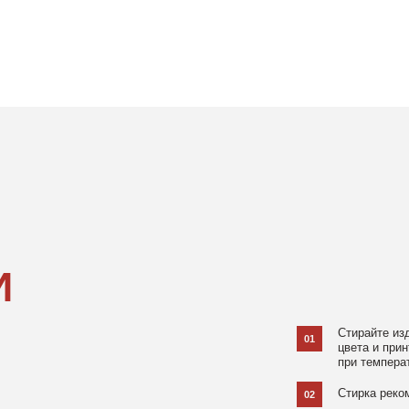
Стирайте изделия в специаль
01
цвета и принта на режиме «Д
при температуре 30 °C и отжи
Стирка рекомендована на изн
02
Не используйте агрессивные
03
и отбеливатели, при повышен
в химчистку.
Не рекомендуется использов
04
При использовании утюга избе
05
использовании отпаривателя 