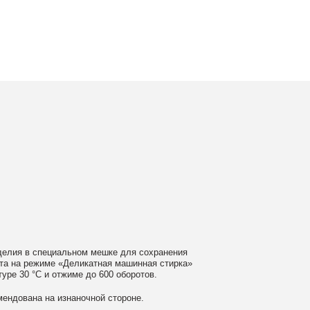
ном мешке для сохранения
еликатная машинная стирка»
ме до 600 оборотов.
аночной стороне.
 моющие средства
ном загрязнении обратитесь
ать сушильную машину.
гайте глажки по принту, при
выверните изделие принтом внутрь.