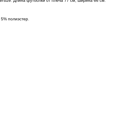
versize. Длина футболки от плеча 77 см, ширина 66 см.
 5% полиэстер.