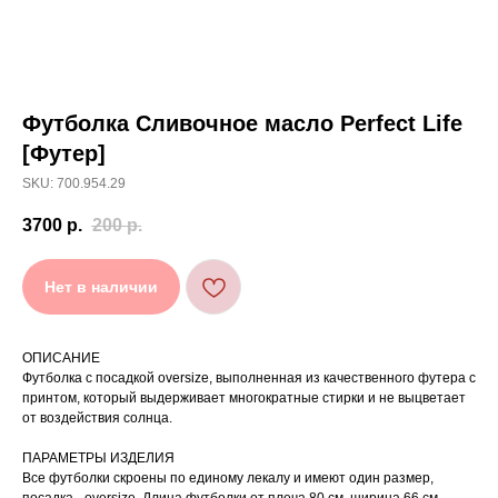
Футболка Сливочное масло Perfect Life
[ УХОД ]
[Футер]
SKU: 700.954.29
РЕКОМЕНДАЦИИ
3700
р.
200
р.
ПО УХОДУ
Нет в наличии
Стирайте изделия в специальном мешке для
01
сохранения цвета и принта на режиме
«Деликатная машинная стирка» при
температуре 30 °C и отжиме до 600 оборотов.
ОПИСАНИЕ
Стирка рекомендована на изнаночной стороне.
02
Футболка с посадкой oversize, выполненная из качественного футера с
Не используйте агрессивные моющие средства
принтом, который выдерживает многократные стирки и не выцветает
03
и отбеливатели, при повышенном загрязнении
обратитесь в химчистку.
от воздействия солнца.
Не рекомендуется использовать
04
сушильную машину.
ПАРАМЕТРЫ ИЗДЕЛИЯ
При использовании утюга избегайте глажки
Все футболки скроены по единому лекалу и имеют один размер,
05
по принту, при использовании отпаривателя
выверните изделие принтом внутрь.