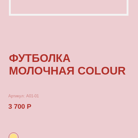
ФУТБОЛКА
МОЛОЧНАЯ COLOUR
Артикул: А01-01
3 700 Р
КУПИТЬ
[ ОПИСАНИЕ ]
Футболка с посадкой oversize, выполненная
из качественного футера с принтом, который
выдерживает многократные стирки
и не выцветает от воздействия солнца.
[ ПАРАМЕТРЫ ИЗДЕЛИЯ ]
Все футболки скроены по единому лекалу
и имеют один размер, посадка — oversize.
Длина футболки от плеча 80 см, ширина 66 см.
[ СОСТАВ ]