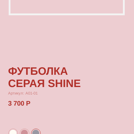
ФУТБОЛКА
СЕРАЯ SHINE
Артикул: А01-01
3 700 Р
КУПИТЬ
[ ОПИСАНИЕ ]
Футболка с посадкой oversize, выполненная
из качественного футера с принтом, который
выдерживает многократные стирки
и не выцветает от воздействия солнца.
[ ПАРАМЕТРЫ ИЗДЕЛИЯ ]
Все футболки скроены по единому лекалу
и имеют один размер, посадка — oversize.
Длина футболки от плеча 80 см, ширина 66 см.
[ СОСТАВ ]