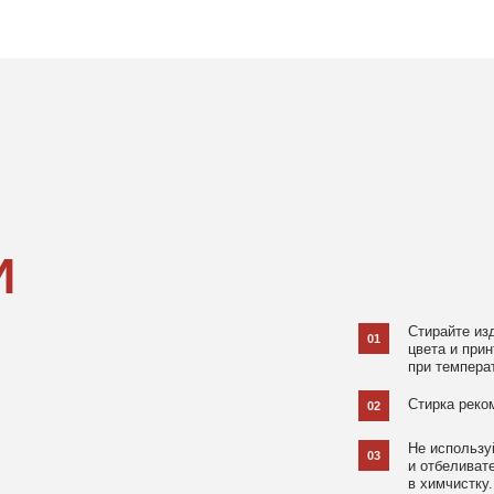
Стирайте изделия в специаль
01
цвета и принта на режиме «Д
при температуре 30 °C и отжи
Стирка рекомендована на изн
02
Не используйте агрессивные
03
и отбеливатели, при повышен
в химчистку.
Не рекомендуется использов
04
При использовании утюга избе
05
использовании отпаривателя 