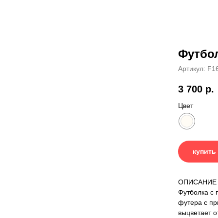
Футбол
Артикул:
F1
3 700
р.
Цвет
купить
ОПИСАНИЕ
Футболка с 
футера с пр
выцветает о