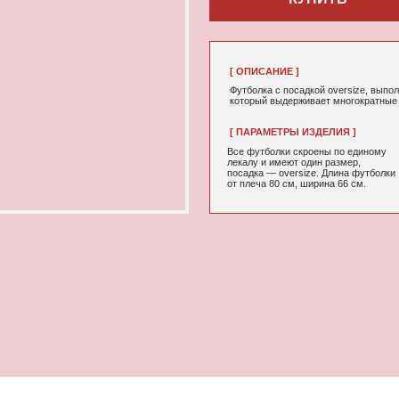
[ ОПИСАНИЕ ]
Футболка с посадкой oversize, выполненная из качествен
который выдерживает многократные стирки и не выцветае
[ ПАРАМЕТРЫ ИЗДЕЛИЯ ]
[ СОСТАВ ]
Все футболки скроены по единому
95% хлопок, 5
лекалу и имеют один размер,
посадка — oversize. Длина футболки
от плеча 80 см, ширина 66 см.