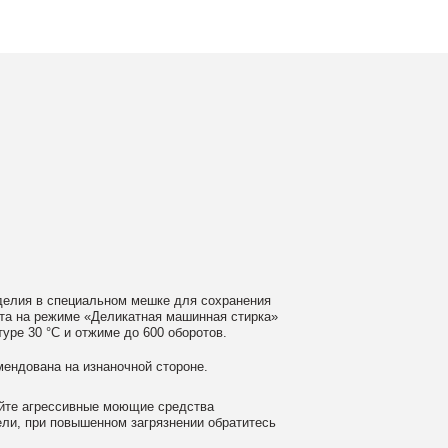
ном мешке для сохранения
еликатная машинная стирка»
ме до 600 оборотов.
аночной стороне.
 моющие средства
ном загрязнении обратитесь
ать сушильную машину.
гайте глажки по принту, при
выверните изделие принтом внутрь.