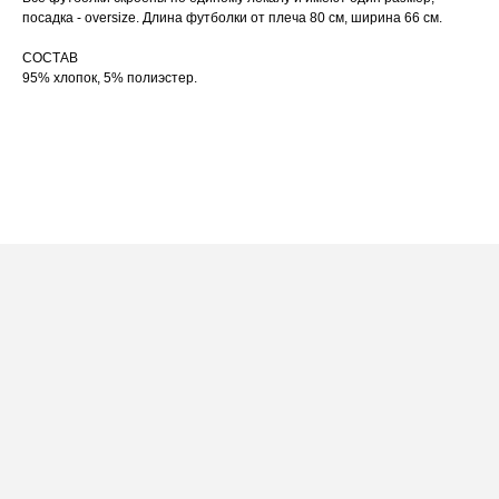
по принту, при использовании отпаривателя
выверните изделие принтом внутрь.
посадка - oversize. Длина футболки от плеча 80 см, ширина 66 см.
СОСТАВ
95% хлопок, 5% полиэстер.
ПОСАДКА ФУТБОЛКИ
И ЛОНГСЛИВОВ НА ДЕВУШКАХ
РАЗНОГО РОСТА
[ ФОТО ]
‭←
→