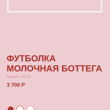
ФУТБОЛКА
МОЛОЧНАЯ БОТТЕГА
Артикул: А01-01
3 700 Р
КУПИТЬ
[ ОПИСАНИЕ ]
Футболка с посадкой oversize, выполненная
из качественного футера с принтом, который
выдерживает многократные стирки
и не выцветает от воздействия солнца.
[ ПАРАМЕТРЫ ИЗДЕЛИЯ ]
Все футболки скроены по единому лекалу
и имеют один размер, посадка — oversize.
Длина футболки от плеча 80 см, ширина 66 см.
[ СОСТАВ ]