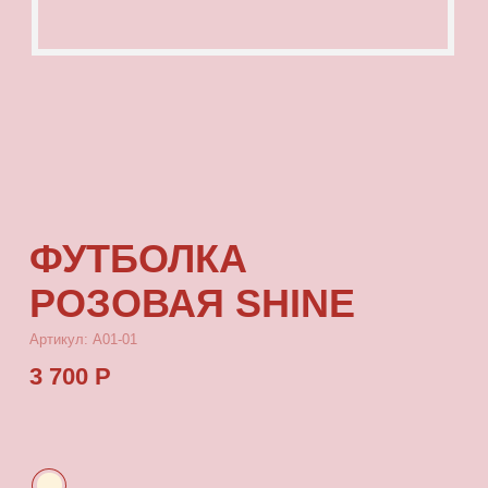
ФУТБОЛКА
РОЗОВАЯ SHINE
Артикул: А01-01
3 700 Р
КУПИТЬ
[ ОПИСАНИЕ ]
Футболка с посадкой oversize, выполненная
из качественного футера с принтом, который
выдерживает многократные стирки
и не выцветает от воздействия солнца.
[ ПАРАМЕТРЫ ИЗДЕЛИЯ ]
Все футболки скроены по единому лекалу
и имеют один размер, посадка — oversize.
Длина футболки от плеча 77 см, ширина 66 см.
[ СОСТАВ ]