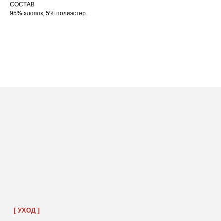
СОСТАВ
95% хлопок, 5% полиэстер.
ПОСАДКА ФУТБОЛКИ
И ЛОНГСЛИВОВ НА ДЕВУШКАХ
РАЗНОГО РОСТА
[ ФОТО ]
‭←
→