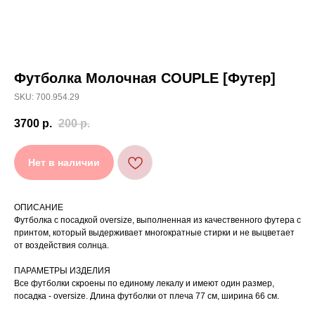
Футболка Молочная COUPLE [Футер]
[ УХОД ]
SKU: 700.954.29
РЕКОМЕНДАЦИИ
3700
р.
200
р.
ПО УХОДУ
Нет в наличии
Стирайте изделия в специальном мешке для
01
сохранения цвета и принта на режиме
«Деликатная машинная стирка» при
температуре 30 °C и отжиме до 600 оборотов.
ОПИСАНИЕ
Стирка рекомендована на изнаночной стороне.
02
Футболка с посадкой oversize, выполненная из качественного футера с
принтом, который выдерживает многократные стирки и не выцветает
Не используйте агрессивные моющие средства
03
и отбеливатели, при повышенном загрязнении
от воздействия солнца.
обратитесь в химчистку.
Не рекомендуется использовать
04
ПАРАМЕТРЫ ИЗДЕЛИЯ
сушильную машину.
Все футболки скроены по единому лекалу и имеют один размер,
При использовании утюга избегайте глажки
05
по принту, при использовании отпаривателя
посадка - oversize. Длина футболки от плеча 77 см, ширина 66 см.
выверните изделие принтом внутрь.