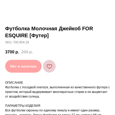
Футболка Молочная Джейкоб FOR
[ УХОД ]
ESQUIRE [Футер]
SKU: 700.954.29
РЕКОМЕНДАЦИИ
3700
р.
200
р.
ПО УХОДУ
Нет в наличии
Стирайте изделия в специальном мешке для
01
сохранения цвета и принта на режиме
«Деликатная машинная стирка» при
температуре 30 °C и отжиме до 600 оборотов.
ОПИСАНИЕ
Стирка рекомендована на изнаночной стороне.
02
Футболка с посадкой oversize, выполненная из качественного футера с
Не используйте агрессивные моющие средства
принтом, который выдерживает многократные стирки и не выцветает
03
и отбеливатели, при повышенном загрязнении
обратитесь в химчистку.
от воздействия солнца.
Не рекомендуется использовать
04
сушильную машину.
ПАРАМЕТРЫ ИЗДЕЛИЯ
При использовании утюга избегайте глажки
Все футболки скроены по единому лекалу и имеют один размер,
05
по принту, при использовании отпаривателя
выверните изделие принтом внутрь.