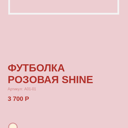
ФУТБОЛКА
РОЗОВАЯ SHINE
Артикул: А01-01
3 700 Р
КУПИТЬ
[ ОПИСАНИЕ ]
Футболка с посадкой oversize, выполненная
из качественного футера с принтом, который
выдерживает многократные стирки
и не выцветает от воздействия солнца.
[ ПАРАМЕТРЫ ИЗДЕЛИЯ ]
Все футболки скроены по единому лекалу
и имеют один размер, посадка — oversize.
Длина футболки от плеча 77 см, ширина 66 см.
[ СОСТАВ ]