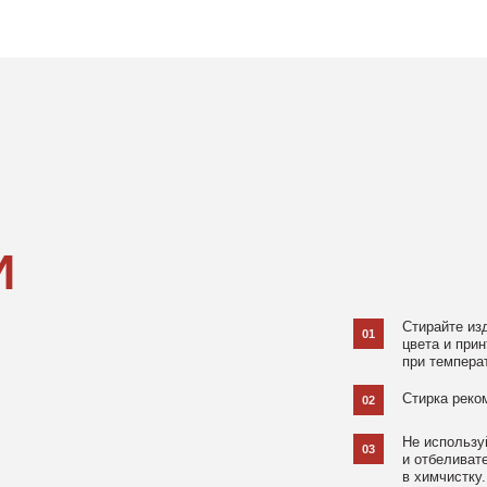
Стирайте изделия в специаль
01
цвета и принта на режиме «Д
при температуре 30 °C и отжи
Стирка рекомендована на изн
02
Не используйте агрессивные
03
и отбеливатели, при повышен
в химчистку.
Не рекомендуется использов
04
При использовании утюга избе
05
использовании отпаривателя 