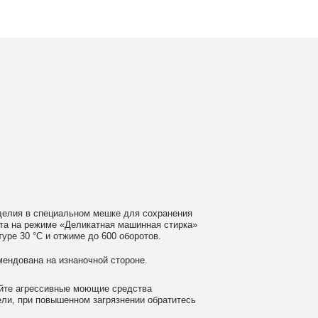
ном мешке для сохранения
еликатная машинная стирка»
ме до 600 оборотов.
аночной стороне.
 моющие средства
ном загрязнении обратитесь
ать сушильную машину.
гайте глажки по принту, при
выверните изделие принтом внутрь.