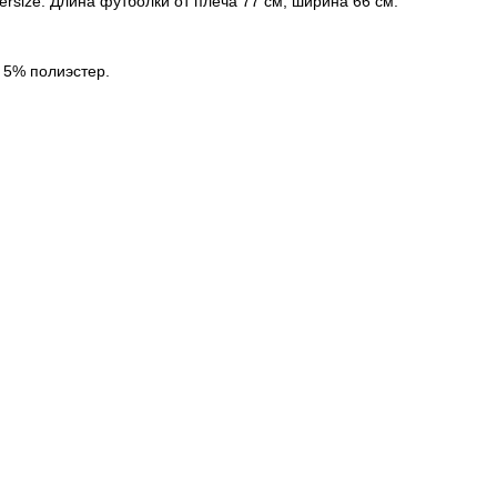
versize. Длина футболки от плеча 77 см, ширина 66 см.
 5% полиэстер.