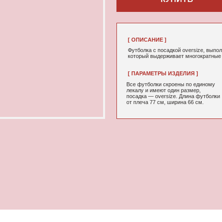
[ ОПИСАНИЕ ]
Футболка с посадкой oversize, выполненная из качествен
который выдерживает многократные стирки и не выцветае
[ ПАРАМЕТРЫ ИЗДЕЛИЯ ]
[ СОСТАВ ]
Все футболки скроены по единому
95% хлопок, 5
лекалу и имеют один размер,
посадка — oversize. Длина футболки
от плеча 77 см, ширина 66 см.