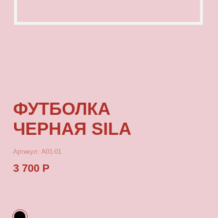
ФУТБОЛКА
ЧЕРНАЯ SILA
Артикул: А01-01
3 700 Р
КУПИТЬ
[ ОПИСАНИЕ ]
Футболка с посадкой oversize, выполненная
из качественного футера с принтом, который
выдерживает многократные стирки
и не выцветает от воздействия солнца.
[ ПАРАМЕТРЫ ИЗДЕЛИЯ ]
Все футболки скроены по единому лекалу
и имеют один размер, посадка — oversize.
Длина футболки от плеча 80 см, ширина 66 см.
[ СОСТАВ ]