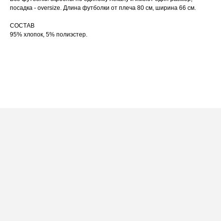
по принту, при использовании отпаривателя
выверните изделие принтом внутрь.
посадка - oversize. Длина футболки от плеча 80 см, ширина 66 см.
СОСТАВ
95% хлопок, 5% полиэстер.
ПОСАДКА ФУТБОЛКИ
И ЛОНГСЛИВОВ НА ДЕВУШКАХ
РАЗНОГО РОСТА
[ ФОТО ]
‭←
→