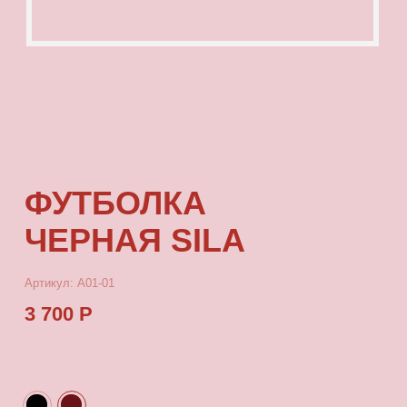
ФУТБОЛКА
ЧЕРНАЯ SILA
Артикул: А01-01
3 700 Р
КУПИТЬ
[ ОПИСАНИЕ ]
Футболка с посадкой oversize, выполненная
из качественного футера с принтом, который
выдерживает многократные стирки
и не выцветает от воздействия солнца.
[ ПАРАМЕТРЫ ИЗДЕЛИЯ ]
Все футболки скроены по единому лекалу
и имеют один размер, посадка — oversize.
Длина футболки от плеча 80 см, ширина 66 см.
[ СОСТАВ ]