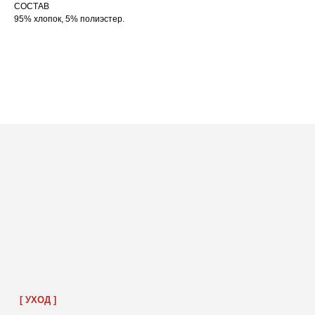
СОСТАВ
95% хлопок, 5% полиэстер.
ПОСАДКА ФУТБОЛКИ
И ЛОНГСЛИВОВ НА ДЕВУШКАХ
РАЗНОГО РОСТА
[ ФОТО ]
‭←
→