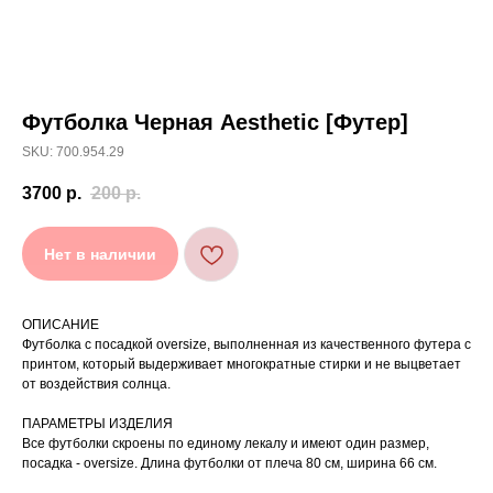
Футболка Черная Aesthetic [Футер]
[ УХОД ]
SKU: 700.954.29
РЕКОМЕНДАЦИИ
3700
р.
200
р.
ПО УХОДУ
Нет в наличии
Стирайте изделия в специальном мешке для
01
сохранения цвета и принта на режиме
«Деликатная машинная стирка» при
температуре 30 °C и отжиме до 600 оборотов.
ОПИСАНИЕ
Стирка рекомендована на изнаночной стороне.
02
Футболка с посадкой oversize, выполненная из качественного футера с
принтом, который выдерживает многократные стирки и не выцветает
Не используйте агрессивные моющие средства
03
и отбеливатели, при повышенном загрязнении
от воздействия солнца.
обратитесь в химчистку.
Не рекомендуется использовать
04
ПАРАМЕТРЫ ИЗДЕЛИЯ
сушильную машину.
Все футболки скроены по единому лекалу и имеют один размер,
При использовании утюга избегайте глажки
05
по принту, при использовании отпаривателя
посадка - oversize. Длина футболки от плеча 80 см, ширина 66 см.
выверните изделие принтом внутрь.