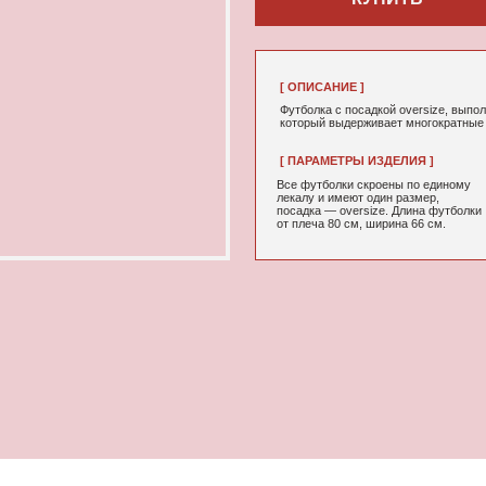
[ ОПИСАНИЕ ]
Футболка с посадкой oversize, выполненная из качествен
который выдерживает многократные стирки и не выцветае
[ ПАРАМЕТРЫ ИЗДЕЛИЯ ]
[ СОСТАВ ]
Все футболки скроены по единому
95% хлопок, 5
лекалу и имеют один размер,
посадка — oversize. Длина футболки
от плеча 80 см, ширина 66 см.