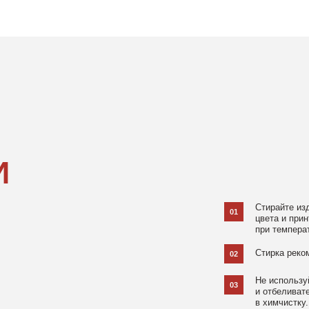
Стирайте изделия в специаль
01
цвета и принта на режиме «Д
при температуре 30 °C и отжи
Стирка рекомендована на изн
02
Не используйте агрессивные
03
и отбеливатели, при повышен
в химчистку.
Не рекомендуется использов
04
При использовании утюга избе
05
использовании отпаривателя 