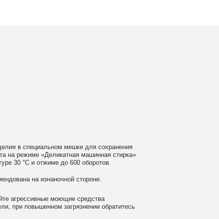
ном мешке для сохранения
еликатная машинная стирка»
ме до 600 оборотов.
аночной стороне.
 моющие средства
ном загрязнении обратитесь
ать сушильную машину.
гайте глажки по принту, при
выверните изделие принтом внутрь.