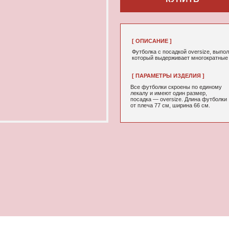
[ ОПИСАНИЕ ]
Футболка с посадкой oversize, выполненная из качествен
который выдерживает многократные стирки и не выцветае
[ ПАРАМЕТРЫ ИЗДЕЛИЯ ]
[ СОСТАВ ]
Все футболки скроены по единому
95% хлопок, 5
лекалу и имеют один размер,
посадка — oversize. Длина футболки
от плеча 77 см, ширина 66 см.