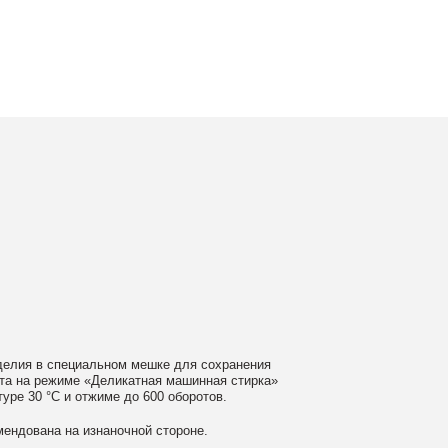
ном мешке для сохранения
еликатная машинная стирка»
ме до 600 оборотов.
аночной стороне.
 моющие средства
ном загрязнении обратитесь
ать сушильную машину.
гайте глажки по принту, при
выверните изделие принтом внутрь.