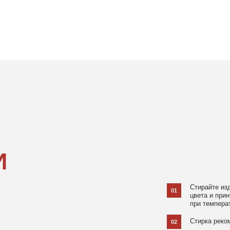
Стирайте изделия в специаль
01
цвета и принта на режиме «Д
при температуре 30 °C и отжи
Стирка рекомендована на изн
02
Не используйте агрессивные
03
и отбеливатели, при повышен
в химчистку.
Не рекомендуется использов
04
При использовании утюга избе
05
использовании отпаривателя 