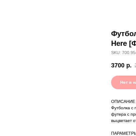
Футбол
Here [
SKU: 700.95
3700
р.
Нет в 
ОПИСАНИЕ
Футболка с 
футера с пр
выцветает о
ПАРАМЕТР