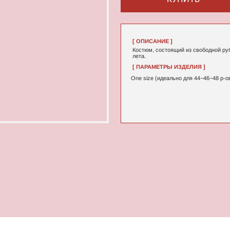
[ ОПИСАНИЕ ]
Костюм, состоящий из свободной рубашки и шорт, как от
лета.
[ ПАРАМЕТРЫ ИЗДЕЛИЯ ]
[ СОСТАВ ]
One size (идеально для 44−46−48 р-ов).
Хлопок