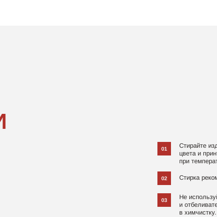
Стирайте изделия в специаль
01
цвета и принта на режиме «Д
при температуре 30 °C и отжи
Стирка рекомендована на изн
02
Не используйте агрессивные
03
и отбеливатели, при повышен
в химчистку.
Не рекомендуется использов
04
Рекомендуем гладить утюгом
05
функции пара.