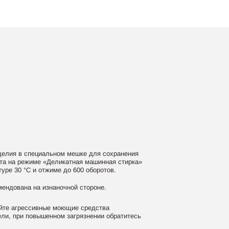
ном мешке для сохранения
еликатная машинная стирка»
ме до 600 оборотов.
аночной стороне.
 моющие средства
ном загрязнении обратитесь
ать сушильную машину.
 или отпаривателем с применением