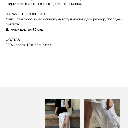
стирки и не выцветает от воздействия солнца.
Не рекомендуется использовать
04
сушильную машину.
ПАРАМЕТРЫ ИЗДЕЛИЯ
При использовании утюга избегайте глажки
05
по принту, при использовании отпаривателя
Свитшоты скроены по единому лекалу и имеют один размер, посадка -
выверните изделие принтом внутрь.
oversize.
Длина изделия 76 см.
СОСТАВ
90% хлопок, 10% полиэстер.
ПОСАДКА ФУТБОЛКИ
И ЛОНГСЛИВОВ НА ДЕВУШКАХ
РАЗНОГО РОСТА
‭←
→
[ ФОТО ]