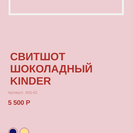
СВИТШОТ
ШОКОЛАДНЫЙ
KINDER
Артикул: А01-01
5 500 Р
КУПИТЬ
[ ОПИСАНИЕ ]
Свитшот
удлиненный
с посадкой oversize,
выполненный из качественного футера с
принтом, который выдерживает
многократные стирки и не выцветает от
воздействия солнца.
[ ПАРАМЕТРЫ ИЗДЕЛИЯ ]
Свитшоты скроены по единому лекалу и имеют
один размер, посадка - oversize.
Длина
изделия 76 см.
[ СОСТАВ ]